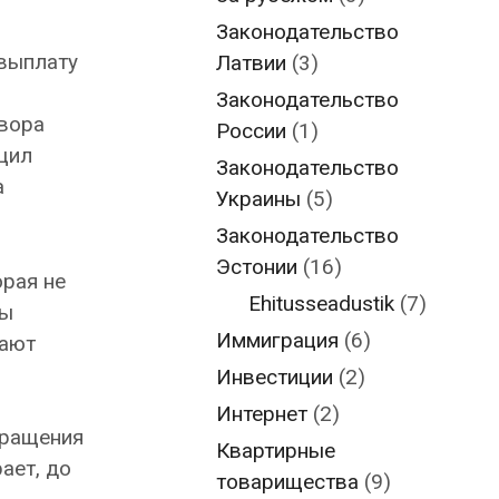
Законодательство
выплату
Латвии
(3)
Законодательство
овора
России
(1)
щил
Законодательство
а
Украины
(5)
Законодательство
Эстонии
(16)
орая не
Ehitusseadustik
(7)
бы
Иммиграция
(6)
рают
Инвестиции
(2)
Интернет
(2)
вращения
Квартирные
ает, до
товарищества
(9)