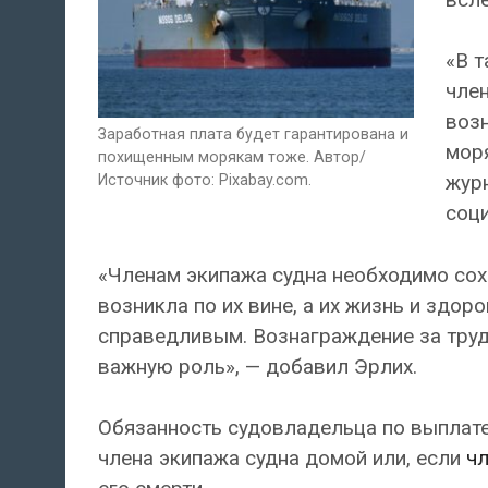
«В 
член
возн
Заработная плата будет гарантирована и
моря
похищенным морякам тоже. Автор/
жур
Источник фото: Pixabay.com.
соци
«Членам экипажа судна необходимо сохр
возникла по их вине, а их жизнь и здо
справедливым. Вознаграждение за тру
важную роль», — добавил Эрлих.
Обязанность судовладельца по выплате
члена экипажа судна домой или, если
чл