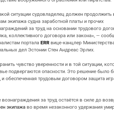
такой ситуации судовладелец должен продолжить 
ам экипажа судна заработной платы и прочих
аграждений за труд на основании трудового дог
ка, коллективного договора или закона», — сооб
налистам портала
ERR
вице-канцлер Министерств
альных дел Эстонии Стен Андреас Эрлих.
анить чувство уверенности и в той ситуации, кот
ровье подвергаются опасности. Это решение было 
д и обеспеченная трудовым договором защита иг
 вознаграждения за труд остаётся в силе до воз
ен экипажа
во время незаконного удержания умир