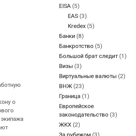
EISA
(5)
EAS
(3)
Kredex
(5)
Банки
(8)
Банкротство
(5)
Большой брат следит
(1)
Визы
(3)
Виртуальные валюты
(2)
аботную
ВНЖ
(23)
и
Граница
(1)
кону о
Европейское
ового
законодательство
(3)
 экипажа
ЖКХ
(2)
ают
За рубежом
(3)