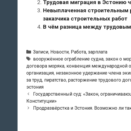
Трудовая миграция в Эстонию ч
Невыплаченная строительным р
заказчика строительных работ
В чём разница между трудовым
Рубрики
Записи
,
Новости
,
Работа, зарплата
Тэги
вооружённое ограбление судна
,
закон о мо
договора моряка
,
конвенция международной о
организация
,
незаконное удержание члена эки
за труд
,
пиратство
,
расторжение трудового дог
эстония
Навигация
Государственный суд: «Закон, ограничиваю
по
Конституции»
записям
Продразвёрстка и Эстония. Возможно ли так