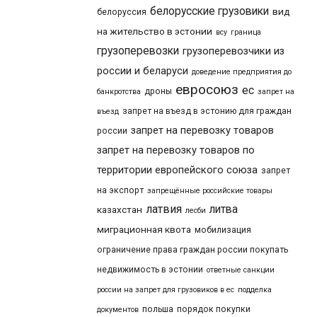
белорусские грузовики
вид
белоруссия
на жительство в эстонии
всу
граница
грузоперевозки
грузоперевозчики из
россии и беларуси
доведение предприятия до
евросоюз
ес
дроны
банкротства
запрет на
запрет на въезд в эстонию для граждан
въезд
запрет на перевозку товаров
россии
запрет на перевозку товаров по
территории европейского союза
запрет
на экспорт
запрещённые российские товары
латвия
литва
казахстан
лесби
миграционная квота
мобилизация
ограничение права граждан россии покупать
недвижимость в эстонии
ответные санкции
россии на запрет для грузовиков в ес
подделка
польша
порядок покупки
документов