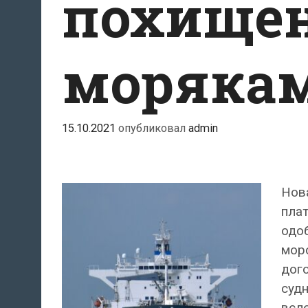
похище
морякам
15.10.2021
опубликовал
admin
Нова
пла
одоб
морс
дог
судн
всле