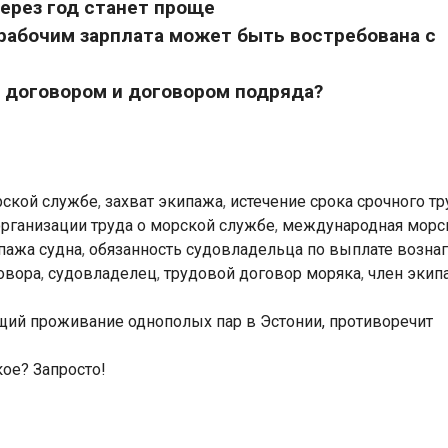
ерез год станет проще
абочим зарплата может быть востребована с
 договором и договором подряда?
рской службе
,
захват экипажа
,
истечение срока срочного т
рганизации труда о морской службе
,
международная морс
пажа судна
,
обязанность судовладельца по выплате возна
овора
,
судовладелец
,
трудовой договор моряка
,
член экип
щий проживание однополых пар в Эстонии, противоречит
ое? Запросто!