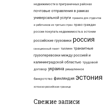
недвижимости в приграничных районах
почтовые отправления в рамках
универсальной услуги
правила для студентов
право граждан
и работников из третьих стран
россии покупать недвижимость в эстонии
россия
российские грузовики
транзитные
таллинн
санкционный пакет
грузоперевозки между россией и
калининградской областью
трудовой
украина
договор
умышленное
эстония
финляндия
банкротство
эстонско-российская граница
Свежие записи