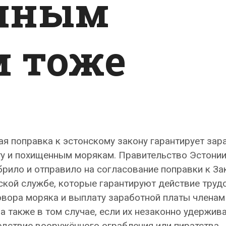
нным
 тоже
я поправка к эстонскому закону гарантирует зар
ту и похищенным морякам. Правительство Эстони
рило и отправило на согласование поправки к За
кой службе, которые гарантируют действие труд
овора моряка и выплату заработной платы членам
а также в том случае, если их незаконно удержив
дствие вооружённого ограбления или пиратства.