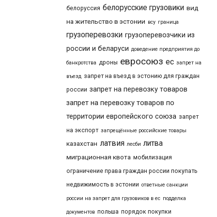
белорусские грузовики
вид
белоруссия
на жительство в эстонии
всу
граница
грузоперевозки
грузоперевозчики из
россии и беларуси
доведение предприятия до
евросоюз
ес
дроны
банкротства
запрет на
запрет на въезд в эстонию для граждан
въезд
запрет на перевозку товаров
россии
запрет на перевозку товаров по
территории европейского союза
запрет
на экспорт
запрещённые российские товары
латвия
литва
казахстан
лесби
миграционная квота
мобилизация
ограничение права граждан россии покупать
недвижимость в эстонии
ответные санкции
россии на запрет для грузовиков в ес
подделка
польша
порядок покупки
документов