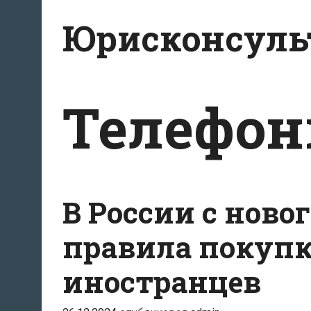
Перейти
Юрисконсульт
к
содержимому
Телефо
В России с ново
правила покупк
иностранцев