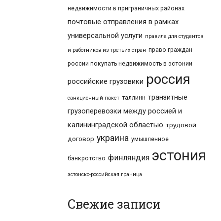
недвижимости в приграничных районах
почтовые отправления в рамках
универсальной услуги
правила для студентов
право граждан
и работников из третьих стран
россии покупать недвижимость в эстонии
россия
российские грузовики
транзитные
таллинн
санкционный пакет
грузоперевозки между россией и
калининградской областью
трудовой
украина
договор
умышленное
эстония
финляндия
банкротство
эстонско-российская граница
Свежие записи