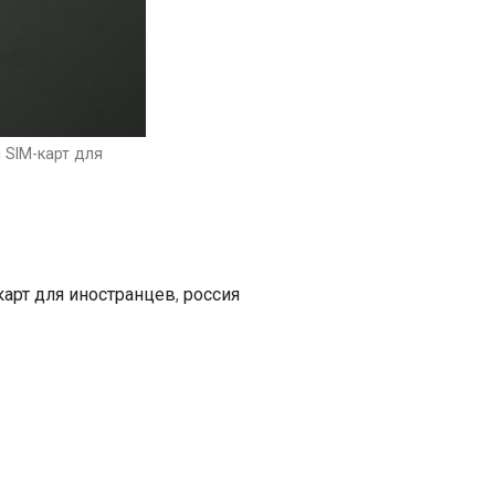
карт
для
иностранцев
 SIM-карт для
карт для иностранцев
,
россия