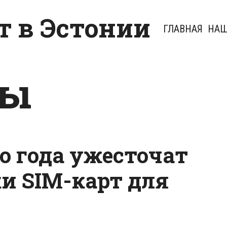
 в Эстонии
ГЛАВНАЯ
НАШ
ны
го года ужесточат
и SIM-карт для