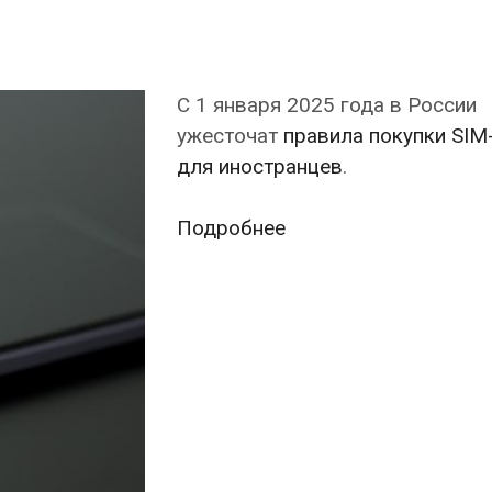
С 1 января 2025 года в России
ужесточат
правила покупки SIM
для иностранцев
.
В
Подробнее
России
с
нового
года
ужесточат
правила
покупки
SIM-