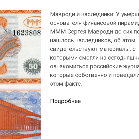
Мавроди и наследники. У умерш
основателя финансовой пирам
МММ Сергея Мавроди до сих по
нашлось наследников, об этом
свидетельствуют материалы, с
которыми смогли на сегодняшн
ознакомиться российские журн
которые собственно и поведали
этом факте.
У
Подробнее
основателя
МММ
Сергея
Мавроди