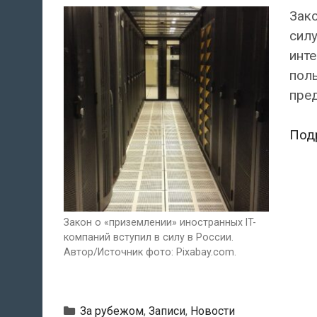
Зако
силу
инте
пол
пред
Под
Закон о «приземлении» иностранных IT-
компаний вступил в силу в России.
Автор/Источник фото: Pixabay.com.
Рубрики
За рубежом
,
Записи
,
Новости