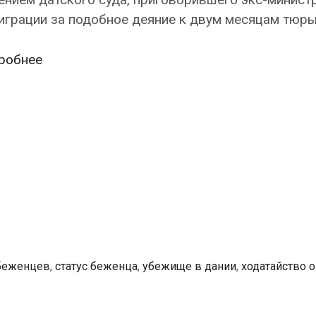
играции за подобное деяние к двум месяцам тюрь
За
робнее
разделение
пар
беженцев
датский
суд
вынес
обвинительный
приговор
экс-
министру
 беженцев
,
статус беженца
,
убежище в дании
,
ходатайство о
иммиграции