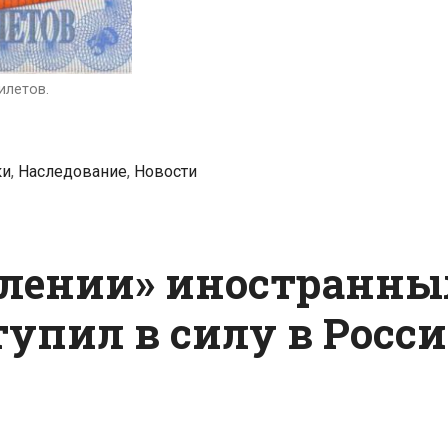
не
нашлось
наследников
илетов.
ки
,
Наследование
,
Новости
млении» иностранны
упил в силу в Росс