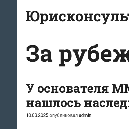
Перейти
Юрисконсульт
к
содержимому
За рубе
У основателя М
нашлось насле
10.03.2025
опубликовал
admin