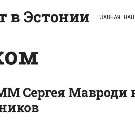
 в Эстонии
ГЛАВНАЯ
НАШ
жом
ММ Сергея Мавроди 
дников