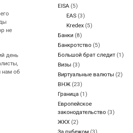
EISA
(5)
его
EAS
(3)
иды
Kredex
(5)
р не
Банки
(8)
Банкротство
(5)
Большой брат следит
(1)
ий день
алисты,
Визы
(3)
 нам об
Виртуальные валюты
(2)
ВНЖ
(23)
Граница
(1)
Европейское
законодательство
(3)
ЖКХ
(2)
За рубежом
(3)