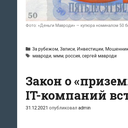
Фото: «Деньги Мавроди» — купюра номиналом 50 б
Рубрики
За рубежом
,
Записи
,
Инвестиции
,
Мошенни
Тэги
мавроди
,
ммм
,
россия
,
сергей мавроди
Закон о «призе
IT-компаний вст
31.12.2021
опубликовал
admin