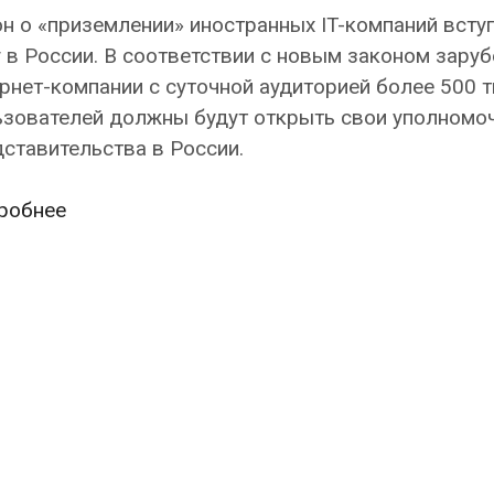
н о «приземлении» иностранных IT-компаний всту
 в России. В соответствии с новым законом зару
рнет-компании с суточной аудиторией более 500 т
ьзователей должны будут открыть свои уполномо
ставительства в России.
Закон
робнее
о
«приземлении»
иностранных
IT-
компаний
вступил
в
силу
в