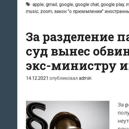
Тэги
apple
,
gmail
,
google
,
google chat
,
google play
,
m
music
,
zoom
,
закон "о приземлении" иностранн
За разделение п
суд вынес обви
экс-министру 
14.12.2021
опубликовал
admin
За
р
полу
неу
реше