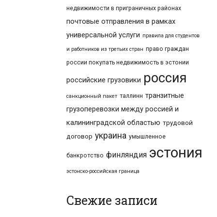
недвижимости в приграничных районах
почтовые отправления в рамках
универсальной услуги
правила для студентов
право граждан
и работников из третьих стран
россии покупать недвижимость в эстонии
россия
российские грузовики
транзитные
таллинн
санкционный пакет
грузоперевозки между россией и
калининградской областью
трудовой
украина
договор
умышленное
эстония
финляндия
банкротство
эстонско-российская граница
Свежие записи