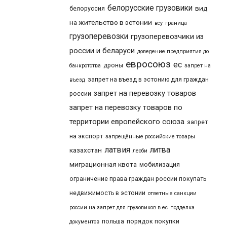
белорусские грузовики
вид
белоруссия
на жительство в эстонии
всу
граница
грузоперевозки
грузоперевозчики из
россии и беларуси
доведение предприятия до
евросоюз
ес
дроны
банкротства
запрет на
запрет на въезд в эстонию для граждан
въезд
запрет на перевозку товаров
россии
запрет на перевозку товаров по
территории европейского союза
запрет
на экспорт
запрещённые российские товары
латвия
литва
казахстан
лесби
миграционная квота
мобилизация
ограничение права граждан россии покупать
недвижимость в эстонии
ответные санкции
россии на запрет для грузовиков в ес
подделка
польша
порядок покупки
документов