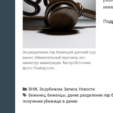
имм
Под
За разделение пар беженцев датский суд
вынес обвинительный приговор экс-
министру иммиграции. Автор/Источник
фото: Pixabay.com.
Рубрики
ВНЖ
,
За рубежом
,
Записи
,
Новости
Тэги
беженец
,
беженцы
,
дания
,
разделение пар
получении убежище в дании