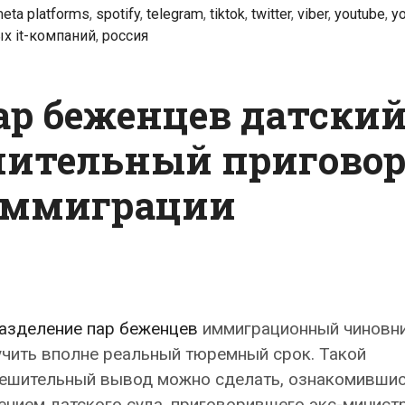
eta platforms
,
spotify
,
telegram
,
tiktok
,
twitter
,
viber
,
youtube
,
y
России
ых it-компаний
,
россия
ар беженцев датски
нительный пригово
иммиграции
азделение пар беженцев
иммиграционный чиновн
чить вполне реальный тюремный срок. Такой
тешительный вывод можно сделать, ознакомившис
нием датского суда, приговорившего экс-минист