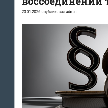
воссоединении 
членом
его
23.01.2026
опубликовал
admin
семьи