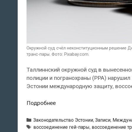
Окружной суд счёл неконституционным решение Де
транс-пары. Фото: Pixabay.com.
Таллиннский окружной суд в вынесенно
полиции и погранохраны (PPA) нарушил 
Эстонии международную защиту, воссое
Окружной
Подробнее
суд
счёл
Рубрики
Законодательство Эстонии
,
Записи
,
Междуна
неконституционным
Тэги
воссоединение гей-пары
,
воссоединение т