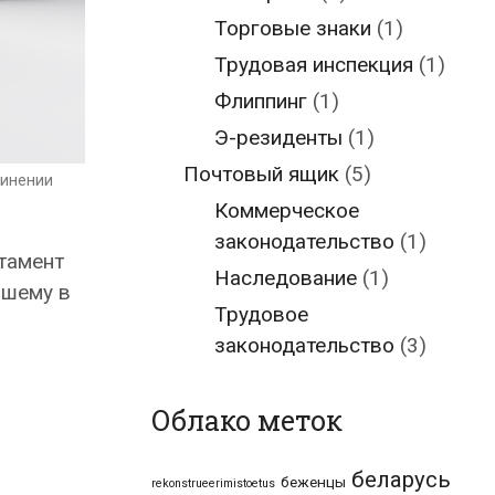
Торговые знаки
(1)
Трудовая инспекция
(1)
Флиппинг
(1)
Э-резиденты
(1)
Почтовый ящик
(5)
динении
Коммерческое
законодательство
(1)
тамент
Наследование
(1)
вшему в
Трудовое
законодательство
(3)
Облако меток
беларусь
беженцы
rekonstrueerimistoetus