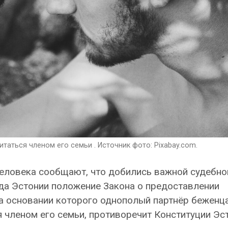
аться членом его семьи . Источник фото: Pixabay.com.
еловека сообщают, что добились важной судебно
уда Эстонии положение Закона о предоставлении
 основании которого однополый партнёр беженца
я членом его семьи, противоречит Конституции Эс