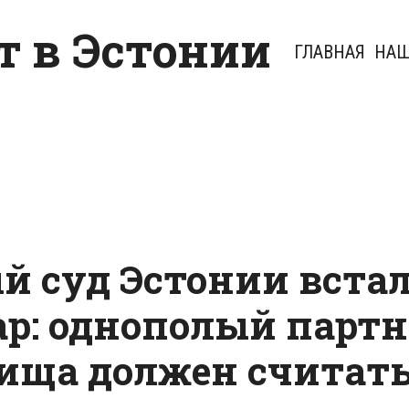
 в Эстонии
ГЛАВНАЯ
НАШ
й суд Эстонии встал
ар: однополый партн
ища должен считат