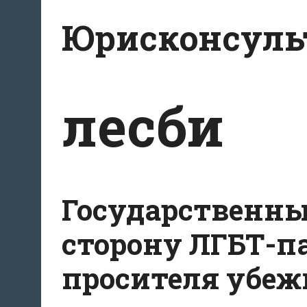
Перейти
Юрисконсульт
к
содержимому
лесби
Государственны
сторону ЛГБТ-п
просителя убеж