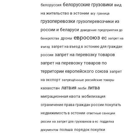
белорусские грузовики
вид
белоруссия
на жительство в эстонии
всу
граница
грузоперевозки
грузоперевозчики из
россии и беларуси
доведение предприятия до
евросоюз
ес
дроны
банкротства
запрет на
запрет на въезд в эстонию для граждан
въезд
запрет на перевозку товаров
россии
запрет на перевозку товаров по
территории европейского союза
запрет
на экспорт
запрещённые российские товары
латвия
литва
казахстан
лесби
миграционная квота
мобилизация
ограничение права граждан россии покупать
недвижимость в эстонии
ответные санкции
россии на запрет для грузовиков в ес
подделка
польша
порядок покупки
документов