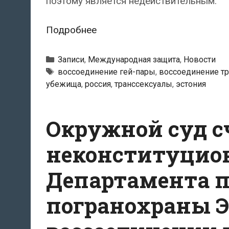
поэтому является недействительным.
Государственный
Подробнее
суд
Эстонии
Рубрики
Записи
,
Международная защита
,
Новости
встал
Тэги
воссоединение гей-пары
,
воссоединение т
убежища
,
россия
,
транссексуалы
,
эстония
на
сторону
ЛГБТ-
Окружной суд с
пар:
однополый
неконституцио
партнёр
Департамента 
просителя
убежища
погранохраны Э
должен
считаться