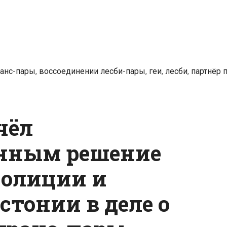
ранс-пары
,
воссоединении лесби-пары
,
геи
,
лесби
,
партнёр 
чёл
нным решение
полиции и
стонии в деле о