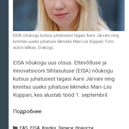
EISA nõukogu kutsus juhatusest tagasi Aare Järvani ning
kinnitas uueks juhatuse liikmeks Mari-Liis Küppari. Foto
autor/allikas: Erakogu
EISA nõukogu uus otsus. Ettevõtluse ja
Innovatsiooni Sihtasutuse (EISA) nõukogu
kutsus juhatusest tagasi Aare Järvani ning
kinnitas uueks juhatuse liikmeks Mari-Liis
Küppari, kes alustab tööd 1. septembril.
EISA
Подробнее
nõukogu
kutsus
Рубрики
EAS
,
EISA
,
Kredex
,
Записи
,
Новости