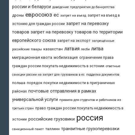
россии и беларуси
доведение предприятия до банкротства
евросоюз
ес
дроны
запрет на въезд в
запрет на въезд
запрет на перевозку
эстонию для граждан россии
товаров
запрет на перевозку товаров по территории
европейского союза
запрет на экспорт
запрещённые
латвия
литва
казахстан
российские товары
лесби
миграционная квота
мобилизация
ограничение права
граждан россии покупать недвижимость в эстонии
ответные
санкции россии на запрет для грузовиков в ес
подделка документов
польша
порядок покупки недвижимости в приграничных
почтовые отправления в рамках
районах
универсальной услуги
правила для студентов и работников из
право граждан россии покупать недвижимость в
третьих стран
россия
российские грузовики
эстонии
транзитные грузоперевозки
таллинн
санкционный пакет