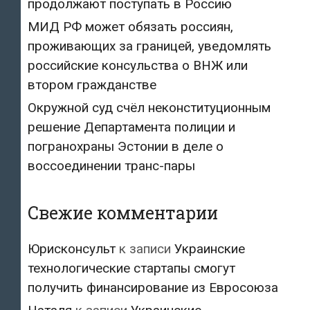
продолжают поступать в Россию
МИД РФ может обязать россиян,
проживающих за границей, уведомлять
российские консульства о ВНЖ или
втором гражданстве
Окружной суд счёл неконституционным
решение Департамента полиции и
погранохраны Эстонии в деле о
воссоединении транс-пары
Свежие комментарии
Юрисконсульт
к записи
Украинские
технологические стартапы смогут
получить финансирование из Евросоюза