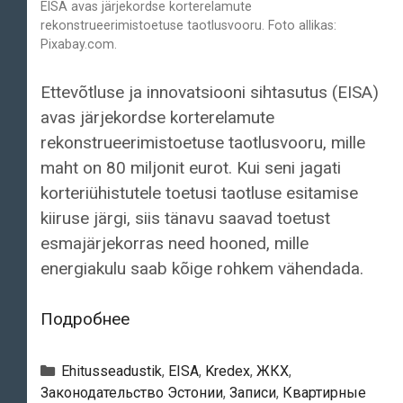
EISA avas järjekordse korterelamute
rekonstrueerimistoetuse taotlusvooru. Foto allikas:
Pixabay.com.
Ettevõtluse ja innovatsiooni sihtasutus (EISA)
avas järjekordse korterelamute
rekonstrueerimistoetuse taotlusvooru, mille
maht on 80 miljonit eurot. Kui seni jagati
korteriühistutele toetusi taotluse esitamise
kiiruse järgi, siis tänavu saavad toetust
esmajärjekorras need hooned, mille
energiakulu saab kõige rohkem vähendada.
EISA
Подробнее
avas
järjekordse
Рубрики
Ehitusseadustik
,
EISA
,
Kredex
,
ЖКХ
,
korterelamute
Законодательство Эстонии
,
Записи
,
Квартирные