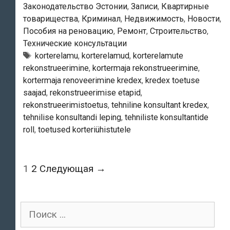
korterelamute
Законодательство Эстонии
,
Записи
,
Квартирные
товарищества
,
Криминал
,
Недвижимость
,
Новости
,
rekonstrueerimisel
Пособия на реновацию
,
Ремонт
,
Строительство
,
on
Технические консультации
jätkuvalt
Тэги
korterelamu
,
korterelamud
,
korterelamute
vajalik,
rekonstrueerimine
,
kortermaja rekonstrueerimine
,
hangete
kortermaja renoveerimine kredex
,
kredex toetuse
korralduse
saajad
,
rekonstrueerimise etapid
,
rekonstrueerimistoetus
,
tehniline konsultant kredex
,
täiendamine
tehnilise konsultandi leping
,
tehniliste konsultantide
juba
roll
,
toetused korteriühistutele
töös
Навигация
1
2
Следующая →
по
записям
Поиск
для: