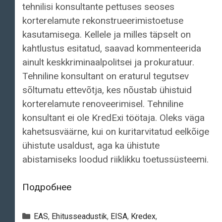
tehnilisi konsultante pettuses seoses
korterelamute rekonstrueerimistoetuse
kasutamisega. Kellele ja milles täpselt on
kahtlustus esitatud, saavad kommenteerida
ainult keskkriminaalpolitsei ja prokuratuur.
Tehniline konsultant on eraturul tegutsev
sõltumatu ettevõtja, kes nõustab ühistuid
korterelamute renoveerimisel. Tehniline
konsultant ei ole KredExi töötaja. Oleks väga
kahetsusväärne, kui on kuritarvitatud eelkõige
ühistute usaldust, aga ka ühistute
abistamiseks loodud riiklikku toetussüsteemi.
Tehniliste
Подробнее
konsultantide
roll
Рубрики
EAS
,
Ehitusseadustik
,
EISA
,
Kredex
,