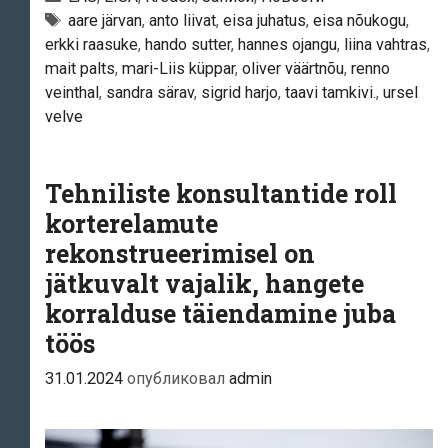
juhatusest
Тэги
aare järvan
,
anto liivat
,
eisa juhatus
,
eisa nõukogu
,
erkki raasuke
,
hando sutter
,
hannes ojangu
,
liina vahtras
,
tagasi
mait palts
,
mari-Liis küppar
,
oliver väärtnõu
,
renno
Aare
veinthal
,
sandra särav
,
sigrid harjo
,
taavi tamkivi.
,
ursel
Järvani
velve
ning
kinnitas
Tehniliste konsultantide roll
uueks
juhatuse
korterelamute
liikmeks
rekonstrueerimisel on
Mari-
jätkuvalt vajalik, hangete
Liis
korralduse täiendamine juba
Küppari
töös
31.01.2024
опубликовал
admin