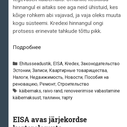
hinnangul ei aitaks see aga neid ühistuid, kes
kõige rohkem abi vajavad, ja vaja oleks muuta
kogu süsteemi. Kredexi hinnangul ongi
protsess erinevate tahkude tõttu pikk.
Käibemaks
Подробнее
ja
korterelamute
Рубрики
Ehitusseadustik
,
EISA
,
Kredex
,
Законодательство
renoveerimine.
Эстонии
,
Записи
,
Квартирные товарищества
,
Налоги
,
Недвижимость
,
Новости
,
Пособия на
Kortermajade
реновацию
,
Ремонт
,
Строительство
renoveerimise
Тэги
käibemaks
,
raivo rand
,
renoveerimise vabastamine
hoogustamiseks
käibemaksust
,
таллинн
,
тарту
näevad
osapooled
EISA avas järjekordse
eri
lahendusi