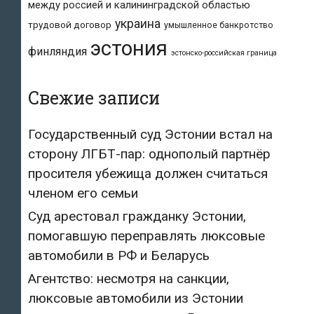
между россией и калининградской областью
украина
трудовой договор
умышленное банкротство
эстония
финляндия
эстонско-российская граница
Свежие записи
Государственный суд Эстонии встал на
сторону ЛГБТ-пар: однополый партнёр
просителя убежища должен считаться
членом его семьи
Суд арестовал гражданку Эстонии,
помогавшую переправлять люксовые
автомобили в РФ и Беларусь
Агентство: несмотря на санкции,
люксовые автомобили из Эстонии