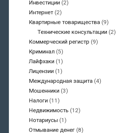
Инвестиции
(2)
Интернет
(2)
Квартирные товарищества
(9)
Технические консультации
(2)
Коммерческий регистр
(9)
Криминал
(5)
Лайфхаки
(1)
Лицензии
(1)
Международная защита
(4)
Мошенники
(3)
Налоги
(11)
Недвижимость
(12)
Нотариусы
(1)
Отмывание денег
(8)