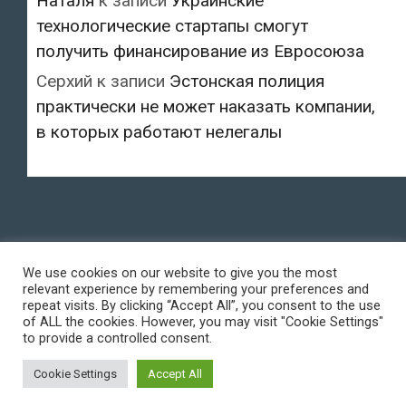
Наталя
к записи
Украинские
технологические стартапы смогут
получить финансирование из Евросоюза
Серхий
к записи
Эстонская полиция
практически не может наказать компании,
в которых работают нелегалы
We use cookies on our website to give you the most
relevant experience by remembering your preferences and
repeat visits. By clicking “Accept All”, you consent to the use
of ALL the cookies. However, you may visit "Cookie Settings"
to provide a controlled consent.
Cookie Settings
Accept All
© 2018-2026 All rights reserved.