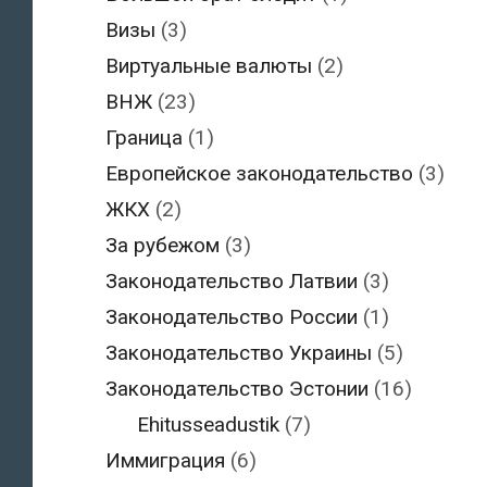
Визы
(3)
Виртуальные валюты
(2)
ВНЖ
(23)
Граница
(1)
Европейское законодательство
(3)
ЖКХ
(2)
За рубежом
(3)
Законодательство Латвии
(3)
Законодательство России
(1)
Законодательство Украины
(5)
Законодательство Эстонии
(16)
Ehitusseadustik
(7)
Иммиграция
(6)