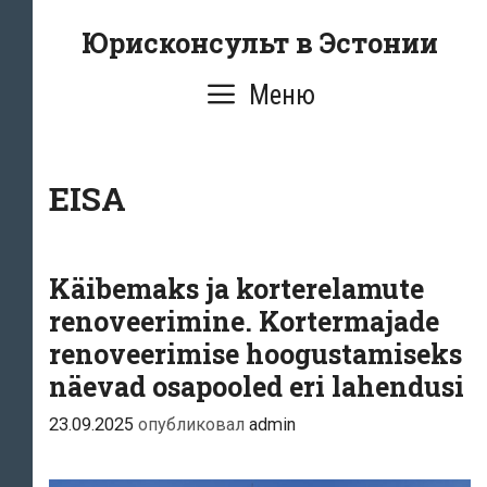
Перейти
Юрисконсульт в Эстонии
к
содержимому
Меню
EISA
Käibemaks ja korterelamute
renoveerimine. Kortermajade
renoveerimise hoogustamiseks
näevad osapooled eri lahendusi
23.09.2025
опубликовал
admin