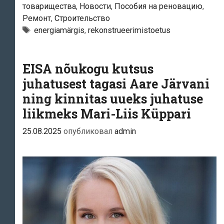
товарищества
,
Новости
,
Пособия на реновацию
,
rekonstrueerimistoetuse
Ремонт
,
Строительство
taotlusvooru
Тэги
energiamärgis
,
rekonstrueerimistoetus
EISA nõukogu kutsus
juhatusest tagasi Aare Järvani
ning kinnitas uueks juhatuse
liikmeks Mari-Liis Küppari
25.08.2025
опубликовал
admin