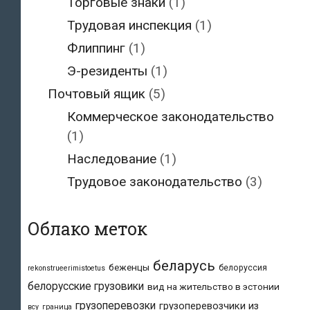
Торговые знаки
(1)
Трудовая инспекция
(1)
Флиппинг
(1)
Э-резиденты
(1)
Почтовый ящик
(5)
Коммерческое законодательство
(1)
Наследование
(1)
Трудовое законодательство
(3)
Облако меток
беларусь
беженцы
белоруссия
rekonstrueerimistoetus
белорусские грузовики
вид на жительство в эстонии
грузоперевозки
грузоперевозчики из
всу
граница