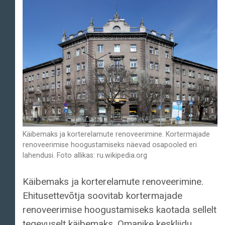
Käibemaks ja korterelamute renoveerimine. Kortermajade
renoveerimise hoogustamiseks näevad osapooled eri
lahendusi. Foto allikas: ru.wikipedia.org
Käibemaks ja korterelamute renoveerimine.
Ehitusettevõtja soovitab kortermajade
renoveerimise hoogustamiseks kaotada sellelt
tegevuselt käibemaks. Omanike keskliidu