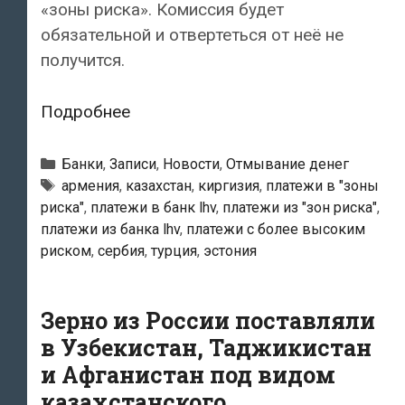
«зоны риска». Комиссия будет
обязательной и отвертеться от неё не
получится.
Банк
Подробнее
LHV
вводит
Рубрики
Банки
,
Записи
,
Новости
,
Отмывание денег
100-
Тэги
армения
,
казахстан
,
киргизия
,
платежи в "зоны
риска"
,
платежи в банк lhv
,
платежи из "зон риска"
,
евровую
платежи из банка lhv
,
платежи с более высоким
комиссию
риском
,
сербия
,
турция
,
эстония
за
платежи
из
Зерно из России поставляли
«зон
в Узбекистан, Таджикистан
риска»
и Афганистан под видом
и
казахстанского