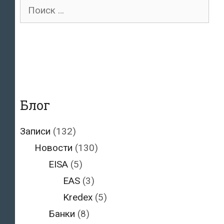
Афганистан
Поиск
под
для:
видом
казахстанского
Блог
Записи
(132)
Новости
(130)
EISA
(5)
EAS
(3)
Kredex
(5)
Банки
(8)