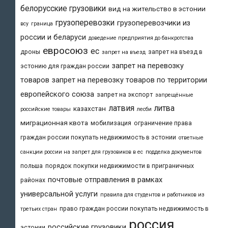
белорусские грузовики
вид на жительство в эстонии
грузоперевозки
грузоперевозчики из
всу
граница
россии и беларуси
доведение предприятия до банкротства
евросоюз
ес
дроны
запрет на въезд в
запрет на въезд
запрет на перевозку
эстонию для граждан россии
товаров
запрет на перевозку товаров по территории
европейского союза
запрет на экспорт
запрещённые
латвия
литва
казахстан
российские товары
лесби
миграционная квота
мобилизация
ограничение права
граждан россии покупать недвижимость в эстонии
ответные
санкции россии на запрет для грузовиков в ес
подделка документов
польша
порядок покупки недвижимости в приграничных
почтовые отправления в рамках
районах
универсальной услуги
правила для студентов и работников из
право граждан россии покупать недвижимость в
третьих стран
россия
российские грузовики
эстонии