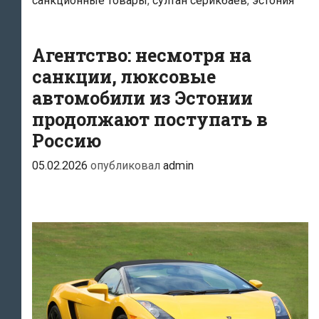
санкционные товары
,
султан серикбаев
,
эстония
люксовые
автомобили
в
Агентство: несмотря на
РФ
санкции, люксовые
и
автомобили из Эстонии
Беларусь
продолжают поступать в
Россию
05.02.2026
опубликовал
admin