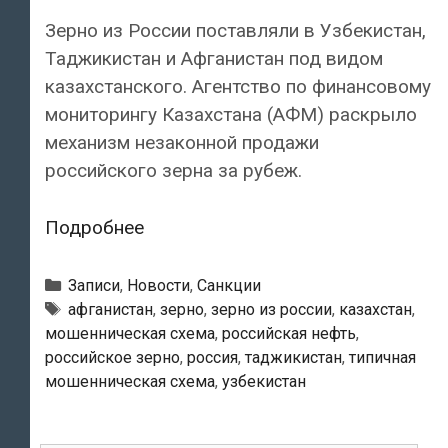
Зерно из России поставляли в Узбекистан,
Таджикистан и Афганистан под видом
казахстанского. Агентство по финансовому
мониторингу Казахстана (АФМ) раскрыло
механизм незаконной продажи
российского зерна за рубеж.
Зерно
Подробнее
из
России
Рубрики
Записи
,
Новости
,
Санкции
поставляли
Тэги
афганистан
,
зерно
,
зерно из россии
,
казахстан
,
мошенническая схема
,
российская нефть
,
в
российское зерно
,
россия
,
таджикистан
,
типичная
Узбекистан,
мошенническая схема
,
узбекистан
Таджикистан
и