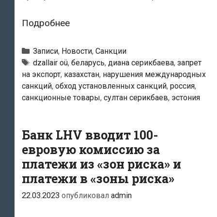
Агентство:
Подробнее
несмотря
на
Рубрики
Записи
,
Новости
,
Санкции
санкции,
Тэги
dzallair oü
,
беларусь
,
диана серикбаева
,
запрет
на экспорт
,
казахстан
,
нарушения международных
люксовые
санкций
,
обход установленных санкций
,
россия
,
автомобили
санкционные товары
,
султан серикбаев
,
эстония
из
Эстонии
продолжают
Банк LHV вводит 100-
поступать
евровую комиссию за
в
платежи из «зон риска» и
Россию
платежи в «зоны риска»
22.03.2023
опубликовал
admin