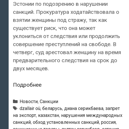
Эстонии по подозрению в нарушении
санкций. Прокуратура ходатайствовала о
взятии женщины под стражу, так как
существует риск, что она может
уклониться от следствия или продолжить
совершение преступлений на свободе. В
четверг, суд арестовал женщину на время
предварительного следствия на срок до
двух месяцев.
Суд
Подробнее
арестовал
гражданку
Рубрики
Новости
,
Санкции
Эстонии,
Тэги
dzallair oü
,
беларусь
,
диана серикбаева
,
запрет
на экспорт
,
казахстан
,
нарушения международных
помогавшую
санкций
,
обход установленных санкций
,
россия
,
переправлять