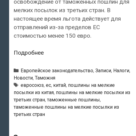
освобождение от таможенных пошлин для
мелких посылок из третьих стран. В
настоящее время льгота действует для
отправлений из-за пределов ЕС
стоимостью менее 150 евро.
ЕС
Подробнее
планирует
в
Рубрики
Европейское законодательство
,
Записи
,
Налоги
,
ускоренном
Новости
,
Таможня
Тэги
евросоюз
,
ес
,
китай
,
пошлины на мелкие
порядке
посылки из китая
,
пошлины на мелкие посылки из
ввести
третьих стран
,
таможенные пошлины
,
таможенные
таможенные пошлины на мелкие посылки из
пошлины
третьих стран
на
мелкие