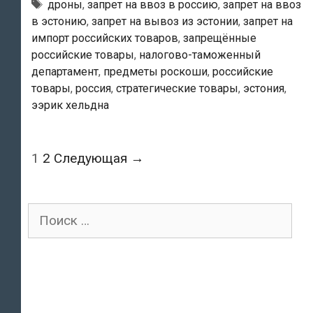
Россию
Тэги
дроны
,
запрет на ввоз в россию
,
запрет на ввоз
в эстонию
,
запрет на вывоз из эстонии
,
запрет на
нельзя
импорт российских товаров
,
запрещённые
вывозить
российские товары
,
налогово-таможенный
дроны,
департамент
,
предметы роскоши
,
российские
европейскую
товары
,
россия
,
стратегические товары
,
эстония
,
валюту,
ээрик хельдна
привозить
–
Навигация
1
2
Следующая →
алкоголь
по
записям
Поиск
для: