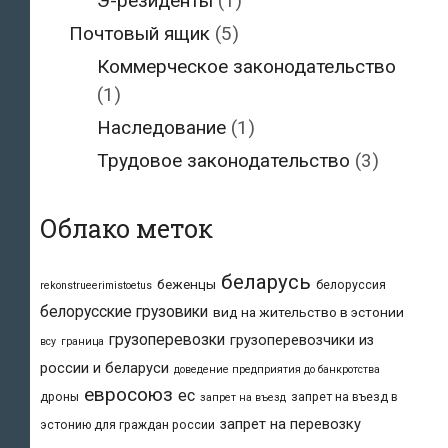
Э-резиденты
(1)
Почтовый ящик
(5)
Коммерческое законодательство
(1)
Наследование
(1)
Трудовое законодательство
(3)
Облако меток
беларусь
беженцы
белоруссия
rekonstrueerimistoetus
белорусские грузовики
вид на жительство в эстонии
грузоперевозки
грузоперевозчики из
всу
граница
россии и беларуси
доведение предприятия до банкротства
евросоюз
ес
дроны
запрет на въезд в
запрет на въезд
запрет на перевозку
эстонию для граждан россии