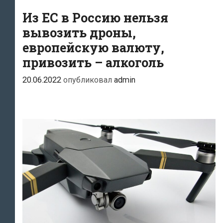
Эстонии
Из ЕС в Россию нельзя
дроны
вывозить дроны,
для
европейскую валюту,
российской
привозить – алкоголь
армии,
приговорили
20.06.2022
опубликовал
admin
к
4
месяцам
тюрьмы