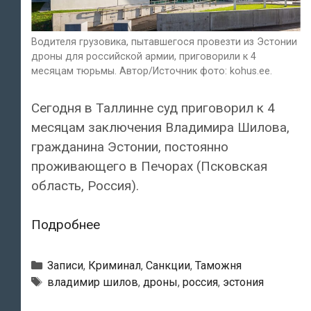
Водителя грузовика, пытавшегося провезти из Эстонии
дроны для российской армии, приговорили к 4
месяцам тюрьмы. Автор/Источник фото: kohus.ee.
Сегодня в Таллинне суд приговорил к 4
месяцам заключения Владимира Шилова,
гражданина Эстонии, постоянно
проживающего в Печорах (Псковская
область, Россия).
Водителя
Подробнее
грузовика,
пытавшегося
Рубрики
Записи
,
Криминал
,
Санкции
,
Таможня
провезти
Тэги
владимир шилов
,
дроны
,
россия
,
эстония
из