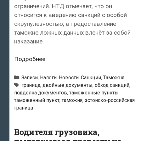
ограничений. НТД отмечает, что он
относится к введению санкций с особой
скрупулёзностью, а предоставление
таможне ложных данных влечёт за собой
наказание.
Эстонские
Подробнее
налоговики
подозревают
Рубрики
Записи
,
Налоги
,
Новости
,
Санкции
,
Таможня
грузоперевозчиков
Тэги
граница
,
двойные документы
,
обход санкций
,
подделка документов
,
таможенные пункты
,
в
таможенный пункт
,
таможня
,
эстонско-российская
подделке
граница
документов
для
обхода
Водителя грузовика,
санкций