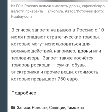
Из ЕС в Россию нельзя вывозить дроны, европейскую
валюту, привозить – алкоголь. Автор/Источник фото:
Pixabay.com.
В список запрета на вывоз в Россию с 10
июля попадают стратегические товары,
которые могут использоваться для
военных действий, например,
дроны
или
тепловизоры. Запрет также коснётся
товаров роскоши — сумки, обувь,
электроника и прочие вещи, стоимость
которых превышает 750 евро.
Из
Подробнее
ЕС
в
Рубрики
Записи
,
Новости
,
Санкции
,
Таможня