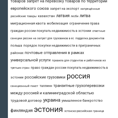
товаров
запрет на перевозку товаров по территории
европейского союза
запрет на экспорт
запрещённые
латвия
литва
казахстан
российские товары
лесби
миграционная квота
мобилизация
ограничение права
граждан россии покупать недвижимость в эстонии
ответные
санкции россии на запрет для грузовиков в ес
подделка документов
польша
порядок покупки недвижимости в приграничных
почтовые отправления в рамках
районах
универсальной услуги
правила для студентов и работников из
право граждан россии покупать недвижимость в
третьих стран
россия
российские грузовики
эстонии
транзитные грузоперевозки
таллинн
санкционный пакет
между россией и калининградской областью
украина
трудовой договор
умышленное банкротство
эстония
финляндия
эстонско-российская граница