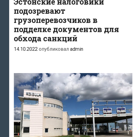
Эстонские налоговики
посылки
подозревают
из
грузоперевозчиков в
третьих
стран
подделке документов для
обхода санкций
14.10.2022
опубликовал
admin