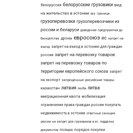
белорусские грузовики
вид
белоруссия
на жительство в эстонии
всу
граница
грузоперевозки
грузоперевозчики из
россии и беларуси
доведение предприятия до
евросоюз
ес
дроны
банкротства
запрет на
запрет на въезд в эстонию для граждан
въезд
запрет на перевозку товаров
россии
запрет на перевозку товаров по
территории европейского союза
запрет
на экспорт
запрещённые российские товары
латвия
литва
казахстан
лесби
миграционная квота
мобилизация
ограничение права граждан россии покупать
недвижимость в эстонии
ответные санкции
россии на запрет для грузовиков в ес
подделка
польша
порядок покупки
документов