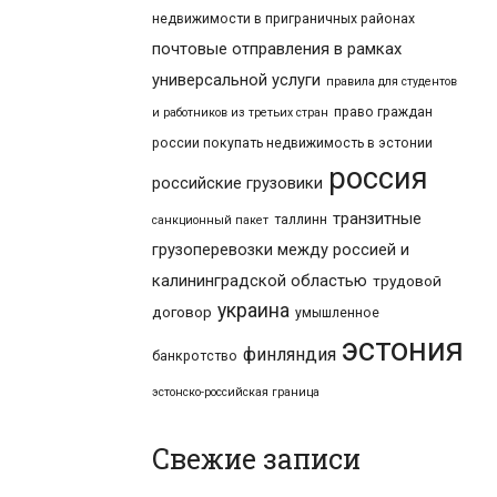
недвижимости в приграничных районах
почтовые отправления в рамках
универсальной услуги
правила для студентов
право граждан
и работников из третьих стран
россии покупать недвижимость в эстонии
россия
российские грузовики
транзитные
таллинн
санкционный пакет
грузоперевозки между россией и
калининградской областью
трудовой
украина
договор
умышленное
эстония
финляндия
банкротство
эстонско-российская граница
Свежие записи