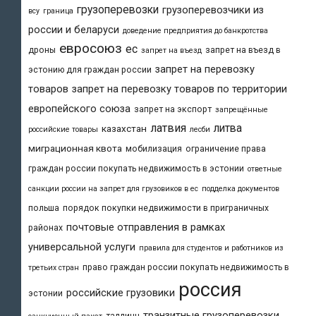
грузоперевозки
грузоперевозчики из
всу
граница
россии и беларуси
доведение предприятия до банкротства
евросоюз
ес
дроны
запрет на въезд в
запрет на въезд
запрет на перевозку
эстонию для граждан россии
товаров
запрет на перевозку товаров по территории
европейского союза
запрет на экспорт
запрещённые
латвия
литва
казахстан
российские товары
лесби
миграционная квота
мобилизация
ограничение права
граждан россии покупать недвижимость в эстонии
ответные
санкции россии на запрет для грузовиков в ес
подделка документов
польша
порядок покупки недвижимости в приграничных
почтовые отправления в рамках
районах
универсальной услуги
правила для студентов и работников из
право граждан россии покупать недвижимость в
третьих стран
россия
российские грузовики
эстонии
транзитные грузоперевозки
таллинн