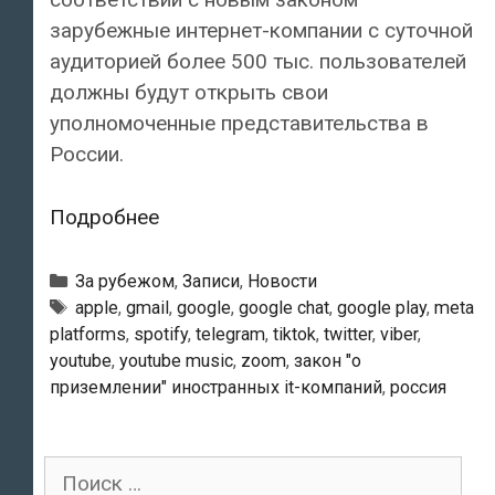
зарубежные интернет-компании с суточной
аудиторией более 500 тыс. пользователей
должны будут открыть свои
уполномоченные представительства в
России.
Закон
Подробнее
о
«приземлении»
Рубрики
За рубежом
,
Записи
,
Новости
иностранных
Тэги
apple
,
gmail
,
google
,
google chat
,
google play
,
meta
platforms
,
spotify
,
telegram
,
tiktok
,
twitter
,
viber
,
IT-
youtube
,
youtube music
,
zoom
,
закон "о
компаний
приземлении" иностранных it-компаний
,
россия
вступил
в
силу
Поиск
в