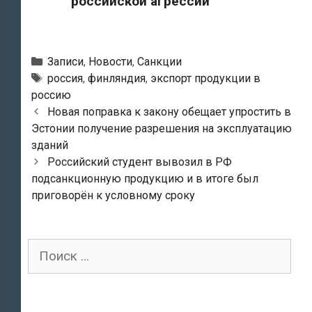
российской агрессии
Рубрики
Записи
,
Новости
,
Санкции
Тэги
россия
,
финляндия
,
экспорт продукции в
россию
Навигация
Новая поправка к закону обещает упростить в
по
Эстонии получение разрешения на эксплуатацию
записям
зданий
Российский студент вывозил в РФ
подсанкционную продукцию и в итоге был
приговорён к условному сроку
Поиск
для: