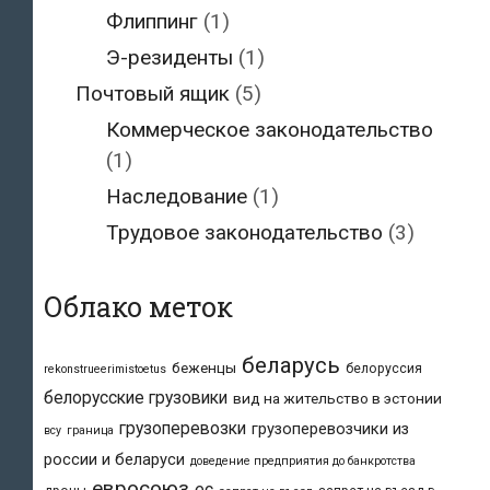
Флиппинг
(1)
Э-резиденты
(1)
Почтовый ящик
(5)
Коммерческое законодательство
(1)
Наследование
(1)
Трудовое законодательство
(3)
Облако меток
беларусь
беженцы
белоруссия
rekonstrueerimistoetus
белорусские грузовики
вид на жительство в эстонии
грузоперевозки
грузоперевозчики из
всу
граница
россии и беларуси
доведение предприятия до банкротства
евросоюз
ес