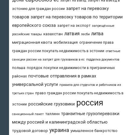
дроны
запрет на въезд в
запрет на въезд
запрет на перевозку
эстонию для граждан россии
товаров
запрет на перевозку товаров по территории
европейского союза
запрет на экспорт
запрещённые
латвия
литва
казахстан
российские товары
лесби
миграционная квота
мобилизация
ограничение права
граждан россии покупать недвижимость в эстонии
ответные
санкции россии на запрет для грузовиков в ес
подделка документов
польша
порядок покупки недвижимости в приграничных
почтовые отправления в рамках
районах
универсальной услуги
правила для студентов и работников из
право граждан россии покупать недвижимость в
третьих стран
россия
российские грузовики
эстонии
транзитные грузоперевозки
таллинн
санкционный пакет
между россией и калининградской областью
украина
трудовой договор
умышленное банкротство