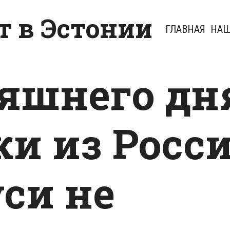
 в Эстонии
ГЛАВНАЯ
НАШ
няшнего дн
ки из Росс
уси не