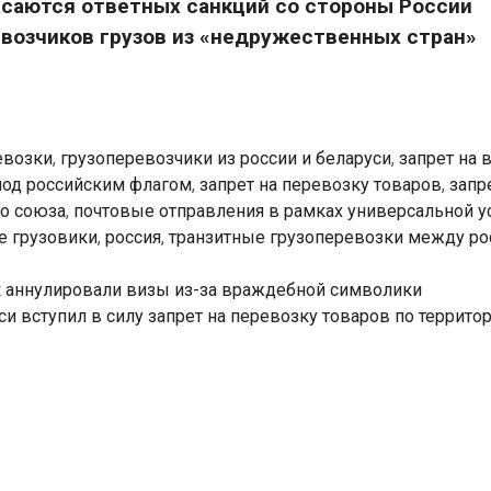
асаются ответных санкций со стороны России
возчиков грузов из «недружественных стран»
евозки
,
грузоперевозчики из россии и беларуси
,
запрет на 
 под российским флагом
,
запрет на перевозку товаров
,
запр
го союза
,
почтовые отправления в рамках универсальной у
е грузовики
,
россия
,
транзитные грузоперевозки между ро
к аннулировали визы из-за враждебной символики
и вступил в силу запрет на перевозку товаров по террито