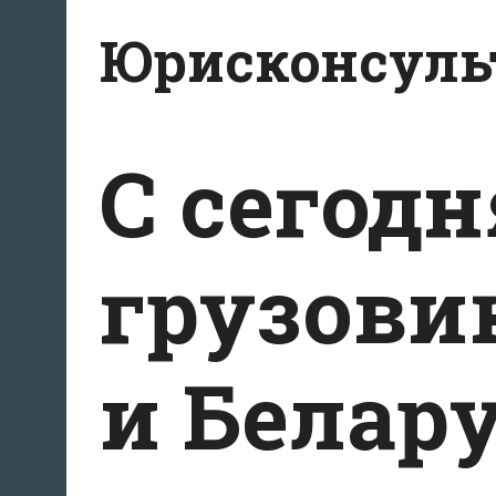
Перейти
Юрисконсульт
к
содержимому
С сегод
грузови
и Белар