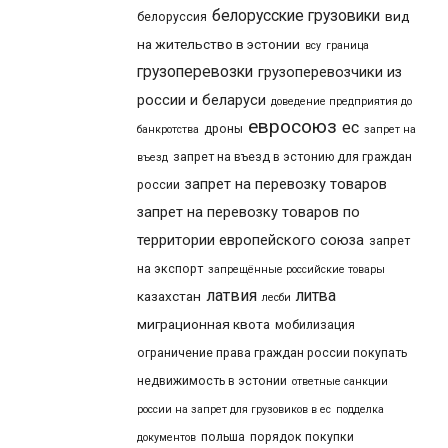
белорусские грузовики
вид
белоруссия
на жительство в эстонии
всу
граница
грузоперевозки
грузоперевозчики из
россии и беларуси
доведение предприятия до
евросоюз
ес
дроны
банкротства
запрет на
запрет на въезд в эстонию для граждан
въезд
запрет на перевозку товаров
россии
запрет на перевозку товаров по
территории европейского союза
запрет
на экспорт
запрещённые российские товары
латвия
литва
казахстан
лесби
миграционная квота
мобилизация
ограничение права граждан россии покупать
недвижимость в эстонии
ответные санкции
россии на запрет для грузовиков в ес
подделка
польша
порядок покупки
документов