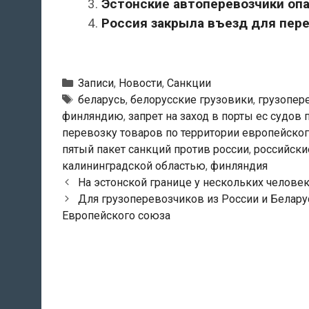
Эстонские автоперевозчики оп
Россия закрыла въезд для пере
Рубрики
Записи
,
Новости
,
Санкции
Тэги
беларусь
,
белорусские грузовики
,
грузопер
финляндию
,
запрет на заход в порты ес судов
перевозку товаров по территории европейско
пятый пакет санкций против россии
,
российски
калининградской областью
,
финляндия
Навигация
На эстонской границе у нескольких челове
по
Для грузоперевозчиков из России и Беларус
записям
Европейского союза