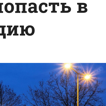
попасть в
дию