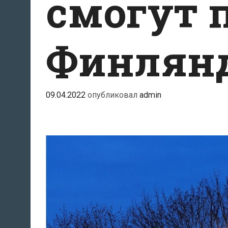
смогут 
Финлян
09.04.2022
опубликовал
admin