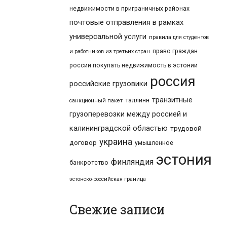
недвижимости в приграничных районах
почтовые отправления в рамках
универсальной услуги
правила для студентов
право граждан
и работников из третьих стран
россии покупать недвижимость в эстонии
россия
российские грузовики
транзитные
таллинн
санкционный пакет
грузоперевозки между россией и
калининградской областью
трудовой
украина
договор
умышленное
эстония
финляндия
банкротство
эстонско-российская граница
Свежие записи