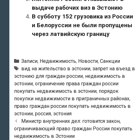
выдаче рабочих виз в Эстонию
В субботу 152 грузовика из России
и Белоруссии не были пропущены
через латвийскую границу
Рубрики
Записи
,
Недвижимость
,
Новости
,
Санкции
Тэги
вид на жительство в эстонии
,
запрет на въезд в
эстонию для граждан россии
,
недвижимость в
эстонии
,
ограничение права граждан россии
покупать недвижимость в эстонии
,
порядок
покупки недвижимости в приграничных районах
,
право граждан россии покупать недвижимость в
эстонии
,
россия
,
эстония
Навигация
Министр внутренних дел: готовится закон,
по
ограничивающий право граждан России покупать
записям
недвижимость в Эстонии