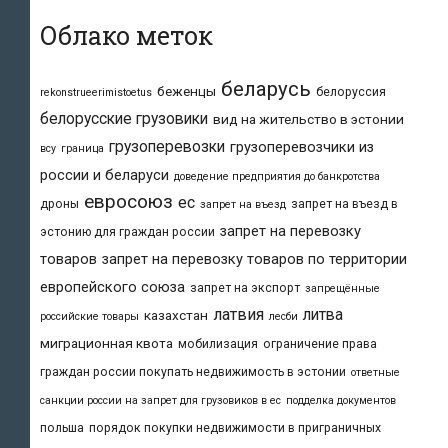
Облако меток
беларусь
беженцы
белоруссия
rekonstrueerimistoetus
белорусские грузовики
вид на жительство в эстонии
грузоперевозки
грузоперевозчики из
всу
граница
россии и беларуси
доведение предприятия до банкротства
евросоюз
ес
дроны
запрет на въезд в
запрет на въезд
запрет на перевозку
эстонию для граждан россии
товаров
запрет на перевозку товаров по территории
европейского союза
запрет на экспорт
запрещённые
латвия
литва
казахстан
российские товары
лесби
миграционная квота
мобилизация
ограничение права
граждан россии покупать недвижимость в эстонии
ответные
санкции россии на запрет для грузовиков в ес
подделка документов
польша
порядок покупки недвижимости в приграничных