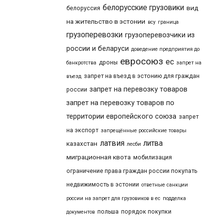
белорусские грузовики
вид
белоруссия
на жительство в эстонии
всу
граница
грузоперевозки
грузоперевозчики из
россии и беларуси
доведение предприятия до
евросоюз
ес
дроны
банкротства
запрет на
запрет на въезд в эстонию для граждан
въезд
запрет на перевозку товаров
россии
запрет на перевозку товаров по
территории европейского союза
запрет
на экспорт
запрещённые российские товары
латвия
литва
казахстан
лесби
миграционная квота
мобилизация
ограничение права граждан россии покупать
недвижимость в эстонии
ответные санкции
россии на запрет для грузовиков в ес
подделка
польша
порядок покупки
документов