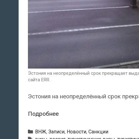
Эстония на неопределённый срок прекращает выда
сайта ERR.
Эстония на неопределённый срок прекр
Эстония
Подробнее
на
неопределённый
Рубрики
ВНЖ
,
Записи
,
Новости
,
Санкции
Тэги