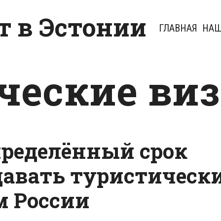
 в Эстонии
ГЛАВНАЯ
НАШ
ческие ви
пределённый срок
авать туристическ
м России