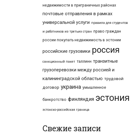
недвижимости в приграничных районах
почтовые отправления в рамках
универсальной услуги
правила для студентов
право граждан
и работников из третьих стран
россии покупать недвижимость в эстонии
россия
российские грузовики
транзитные
таллинн
санкционный пакет
грузоперевозки между россией и
калининградской областью
трудовой
украина
договор
умышленное
эстония
финляндия
банкротство
эстонско-российская граница
Свежие записи