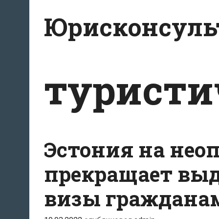
Перейти
Юрисконсульт
к
содержимому
туристи
Эстония на нео
прекращает выд
визы граждана