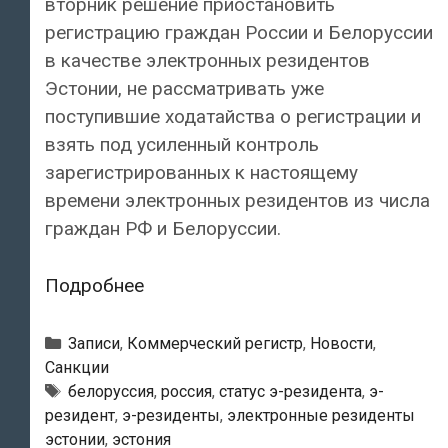
вторник решение приостановить
регистрацию граждан России и Белоруссии
в качестве электронных резидентов
Эстонии, не рассматривать уже
поступившие ходатайства о регистрации и
взять под усиленный контроль
зарегистрированных к настоящему
времени электронных резидентов из числа
граждан РФ и Белоруссии.
Граждане
Подробнее
России
и
Рубрики
Записи
,
Коммерческий регистр
,
Новости
,
Белоруссии
Санкции
Тэги
белоруссия
,
россия
,
статус э-резидента
,
э-
больше
резидент
,
э-резиденты
,
электронные резиденты
не
эстонии
,
эстония