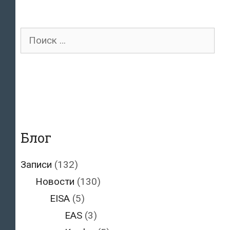
смогут
стать
э-
Поиск
резидентами
для:
Эстонии
Блог
Записи
(132)
Новости
(130)
EISA
(5)
EAS
(3)