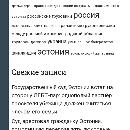
право граждан россии покупать недвижимость в
третьих стран
россия
российские грузовики
эстонии
транзитные грузоперевозки
таллинн
санкционный пакет
между россией и калининградской областью
украина
трудовой договор
умышленное банкротство
эстония
финляндия
эстонско-российская граница
Свежие записи
Государственный суд Эстонии встал на
сторону ЛГБТ-пар: однополый партнёр
просителя убежища должен считаться
членом его семьи
Суд арестовал гражданку Эстонии,
помогавшую переправлять люксовые