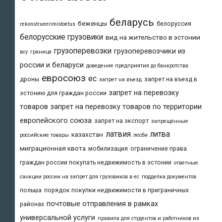
беларусь
беженцы
белоруссия
rekonstrueerimistoetus
белорусские грузовики
вид на жительство в эстонии
грузоперевозки
грузоперевозчики из
всу
граница
россии и беларуси
доведение предприятия до банкротства
евросоюз
ес
дроны
запрет на въезд в
запрет на въезд
запрет на перевозку
эстонию для граждан россии
товаров
запрет на перевозку товаров по территории
европейского союза
запрет на экспорт
запрещённые
латвия
литва
казахстан
российские товары
лесби
миграционная квота
мобилизация
ограничение права
граждан россии покупать недвижимость в эстонии
ответные
санкции россии на запрет для грузовиков в ес
подделка документов
польша
порядок покупки недвижимости в приграничных
почтовые отправления в рамках
районах
универсальной услуги
правила для студентов и работников из