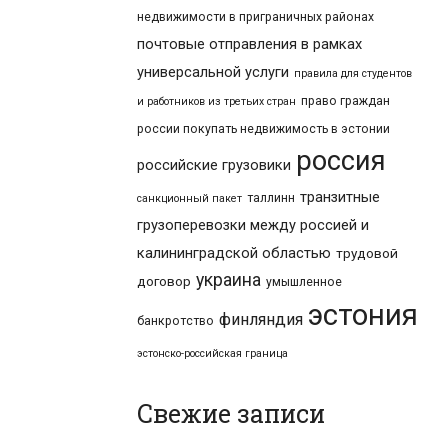
недвижимости в приграничных районах
почтовые отправления в рамках
универсальной услуги
правила для студентов
право граждан
и работников из третьих стран
россии покупать недвижимость в эстонии
россия
российские грузовики
транзитные
таллинн
санкционный пакет
грузоперевозки между россией и
калининградской областью
трудовой
украина
договор
умышленное
эстония
финляндия
банкротство
эстонско-российская граница
Свежие записи