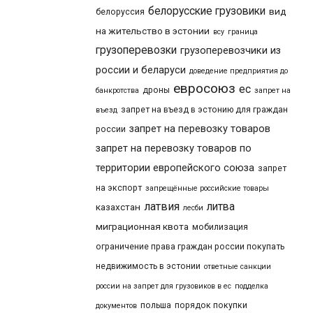
белорусские грузовики
вид
белоруссия
на жительство в эстонии
всу
граница
грузоперевозки
грузоперевозчики из
россии и беларуси
доведение предприятия до
евросоюз
ес
дроны
банкротства
запрет на
запрет на въезд в эстонию для граждан
въезд
запрет на перевозку товаров
россии
запрет на перевозку товаров по
территории европейского союза
запрет
на экспорт
запрещённые российские товары
латвия
литва
казахстан
лесби
миграционная квота
мобилизация
ограничение права граждан россии покупать
недвижимость в эстонии
ответные санкции
россии на запрет для грузовиков в ес
подделка
польша
порядок покупки
документов