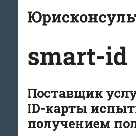
Перейти
Юрисконсульт
к
содержимому
smart-id
Поставщик услуг
ID-карты испыт
получением пол