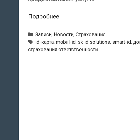
Поставщик
Подробнее
услуги
Smart-
Рубрики
Записи
,
Новости
,
Страхование
ID,
Тэги
id-карта
,
mobiil-id
,
sk id solutions
,
smart-id
,
до
страхования ответственности
mobiil-
ID
и
ID-
карты
испытывает
трудности
с
получением
полиса
страхования