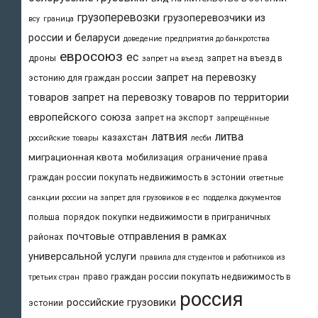
грузоперевозки
грузоперевозчики из
всу
граница
россии и беларуси
доведение предприятия до банкротства
евросоюз
ес
дроны
запрет на въезд в
запрет на въезд
запрет на перевозку
эстонию для граждан россии
товаров
запрет на перевозку товаров по территории
европейского союза
запрет на экспорт
запрещённые
латвия
литва
казахстан
российские товары
лесби
миграционная квота
мобилизация
ограничение права
граждан россии покупать недвижимость в эстонии
ответные
санкции россии на запрет для грузовиков в ес
подделка документов
польша
порядок покупки недвижимости в приграничных
почтовые отправления в рамках
районах
универсальной услуги
правила для студентов и работников из
право граждан россии покупать недвижимость в
третьих стран
россия
российские грузовики
эстонии