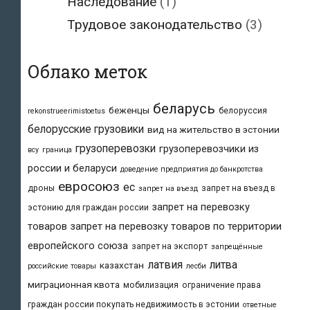
Наследование
(1)
Трудовое законодательство
(3)
Облако меток
беларусь
беженцы
белоруссия
rekonstrueerimistoetus
белорусские грузовики
вид на жительство в эстонии
грузоперевозки
грузоперевозчики из
всу
граница
россии и беларуси
доведение предприятия до банкротства
евросоюз
ес
дроны
запрет на въезд в
запрет на въезд
запрет на перевозку
эстонию для граждан россии
товаров
запрет на перевозку товаров по территории
европейского союза
запрет на экспорт
запрещённые
латвия
литва
казахстан
российские товары
лесби
миграционная квота
мобилизация
ограничение права
граждан россии покупать недвижимость в эстонии
ответные