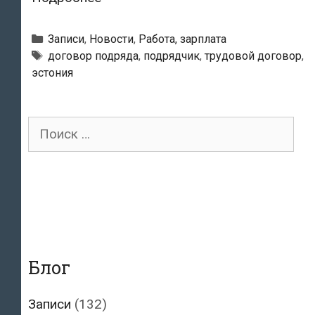
чём
разница
Рубрики
Записи
,
Новости
,
Работа, зарплата
между
Тэги
договор подряда
,
подрядчик
,
трудовой договор
,
эстония
трудовым
договором
и
Поиск
договором
для:
подряда?
Блог
Записи
(132)