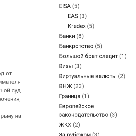
EISA
(5)
EAS
(3)
Kredex
(5)
Банки
(8)
Банкротство
(5)
Большой брат следит
(1)
Визы
(3)
д от
Виртуальные валюты
(2)
имателя
ВНЖ
(23)
жной суд
Граница
(1)
лючения,
Европейское
законодательство
(3)
юрьму на
ЖКХ
(2)
За рубежом
(3)