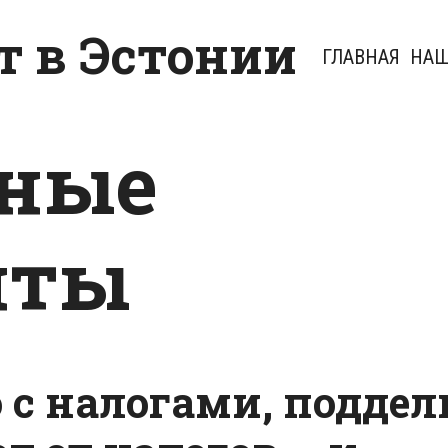
 в Эстонии
ГЛАВНАЯ
НАШ
ьные
нты
с налогами, поддел