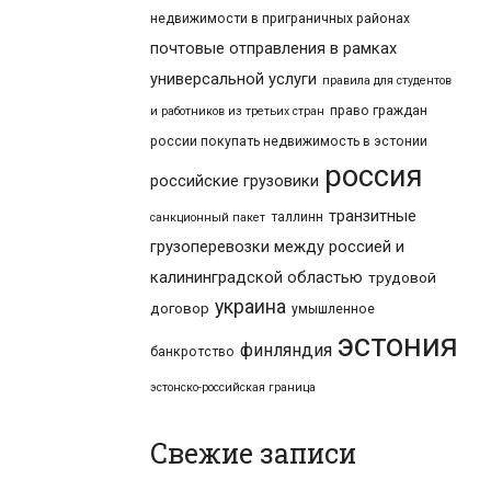
недвижимости в приграничных районах
почтовые отправления в рамках
универсальной услуги
правила для студентов
право граждан
и работников из третьих стран
россии покупать недвижимость в эстонии
россия
российские грузовики
транзитные
таллинн
санкционный пакет
грузоперевозки между россией и
калининградской областью
трудовой
украина
договор
умышленное
эстония
финляндия
банкротство
эстонско-российская граница
Свежие записи