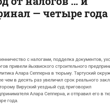
д от налогов … и
инал — четыре года
нничество с налогами, подделка документов, ухо
огов привели йыхвиского строительного предприн
литика Алара Сепперна в тюрьму. Тартуский окру
е чем в десять раз увеличил срок реального зак
торому Вируский уездный суд приговорил
принимателя Алара Сепперна, и отправил его в т
ре года.