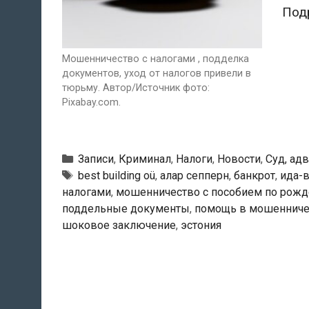
Под
Мошенничество с налогами , подделка
документов, уход от налогов привели в
тюрьму. Автор/Источник фото:
Pixabay.com.
Рубрики
Записи
,
Криминал
,
Налоги
,
Новости
,
Суд, ад
Тэги
best building oü
,
алар сепперн
,
банкрот
,
ида-
налогами
,
мошенничество с пособием по рожд
поддельные документы
,
помощь в мошенниче
шоковое заключение
,
эстония