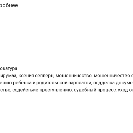
Мошенничество
робнее
с
налогами,
подделка
документов,
уход
от
налогов
вокатура
…
вирумаа
,
ксения сепперн
,
мошенничество
,
мошенничество 
и
ению ребёнка и родительской зарплатой
,
подделка докуме
закономерный
стве
,
содействие преступлению
,
судебный процесс
,
уход о
финал
—
четыре
года
тюрьмы