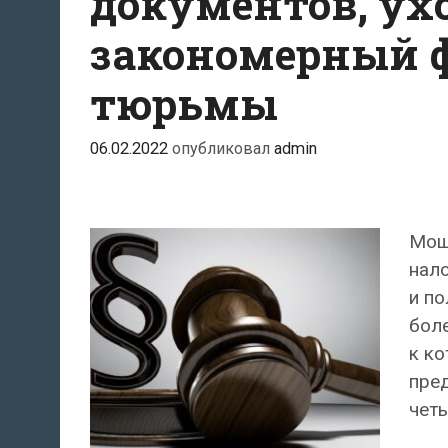
документов, ухо
закономерный ф
тюрьмы
06.02.2022
опубликовал
admin
Моше
нал
и по
боле
к ко
пред
четы