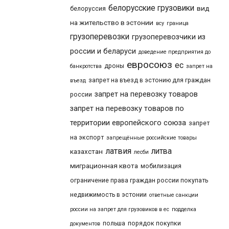
белорусские грузовики
вид
белоруссия
на жительство в эстонии
всу
граница
грузоперевозки
грузоперевозчики из
россии и беларуси
доведение предприятия до
евросоюз
ес
дроны
банкротства
запрет на
запрет на въезд в эстонию для граждан
въезд
запрет на перевозку товаров
россии
запрет на перевозку товаров по
территории европейского союза
запрет
на экспорт
запрещённые российские товары
латвия
литва
казахстан
лесби
миграционная квота
мобилизация
ограничение права граждан россии покупать
недвижимость в эстонии
ответные санкции
россии на запрет для грузовиков в ес
подделка
польша
порядок покупки
документов