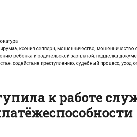
подделка
документов,
уход
от
налогов
вокатура
…
вирумаа
,
ксения сепперн
,
мошенничество
,
мошенничество 
и
ению ребёнка и родительской зарплатой
,
подделка докуме
закономерный
стве
,
содействие преступлению
,
судебный процесс
,
уход о
финал
—
четыре
тупила к работе слу
года
тюрьмы
платёжеспособности