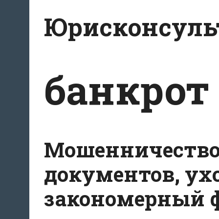
Перейти
Юрисконсульт
к
содержимому
банкрот
Мошенничество 
документов, ухо
закономерный ф