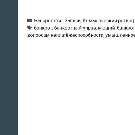
Рубрики
Банкротство
,
Записи
,
Коммерческий регист
Тэги
банкрот
,
банкротный управляющий
,
банкро
вопросам неплатёжеспособности
,
умышленное