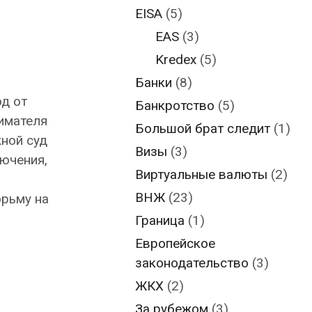
EISA
(5)
EAS
(3)
Kredex
(5)
Банки
(8)
д от
Банкротство
(5)
имателя
Большой брат следит
(1)
жной суд
Визы
(3)
лючения,
Виртуальные валюты
(2)
ВНЖ
(23)
юрьму на
Граница
(1)
Европейское
законодательство
(3)
ЖКХ
(2)
За рубежом
(3)