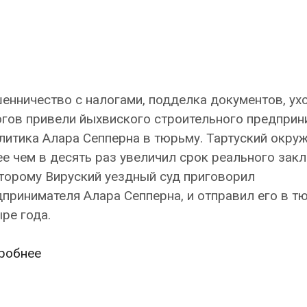
нничество с налогами, подделка документов, ухо
огов привели йыхвиского строительного предприн
литика Алара Сепперна в тюрьму. Тартуский окру
е чем в десять раз увеличил срок реального зак
торому Вируский уездный суд приговорил
принимателя Алара Сепперна, и отправил его в т
ре года.
Мошенничество
робнее
с
налогами,