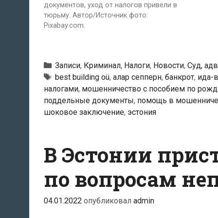
документов, уход от налогов привели в
тюрьму. Автор/Источник фото:
Pixabay.com.
Рубрики
Записи
,
Криминал
,
Налоги
,
Новости
,
Суд, ад
Тэги
best building oü
,
алар сепперн
,
банкрот
,
ида-
налогами
,
мошенничество с пособием по рожд
поддельные документы
,
помощь в мошенниче
шоковое заключение
,
эстония
В Эстонии прис
по вопросам не
04.01.2022
опубликовал
admin