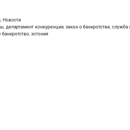
работе
служба
по
р
,
Новости
вопросам
ты
,
департамент конкуренции
,
закон о банкротстве
,
служба 
неплатёжеспособности
 банкротство
,
эстония