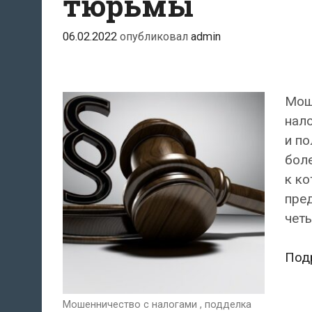
тюрьмы
06.02.2022
опубликовал
admin
Моше
нал
и по
боле
к ко
пред
четы
Под
Мошенничество с налогами , подделка