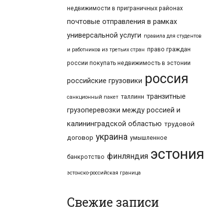
недвижимости в приграничных районах
почтовые отправления в рамках
универсальной услуги
правила для студентов
право граждан
и работников из третьих стран
россии покупать недвижимость в эстонии
россия
российские грузовики
транзитные
таллинн
санкционный пакет
грузоперевозки между россией и
калининградской областью
трудовой
украина
договор
умышленное
эстония
финляндия
банкротство
эстонско-российская граница
Свежие записи