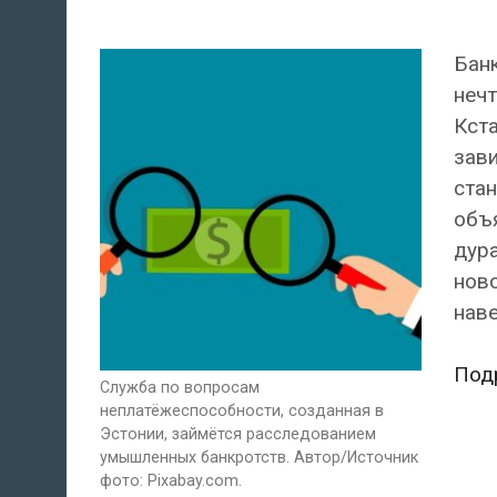
Банк
нечт
Кста
зав
стан
объя
дура
ново
наве
Под
Служба по вопросам
неплатёжеспособности, созданная в
Эстонии, займётся расследованием
умышленных банкротств. Автор/Источник
фото: Pixabay.com.