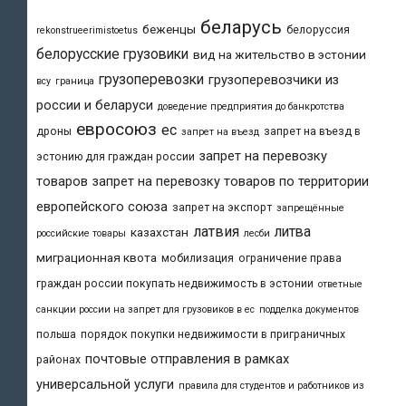
беларусь
беженцы
белоруссия
rekonstrueerimistoetus
белорусские грузовики
вид на жительство в эстонии
грузоперевозки
грузоперевозчики из
всу
граница
россии и беларуси
доведение предприятия до банкротства
евросоюз
ес
дроны
запрет на въезд в
запрет на въезд
запрет на перевозку
эстонию для граждан россии
товаров
запрет на перевозку товаров по территории
европейского союза
запрет на экспорт
запрещённые
латвия
литва
казахстан
российские товары
лесби
миграционная квота
мобилизация
ограничение права
граждан россии покупать недвижимость в эстонии
ответные
санкции россии на запрет для грузовиков в ес
подделка документов
польша
порядок покупки недвижимости в приграничных
почтовые отправления в рамках
районах
универсальной услуги
правила для студентов и работников из