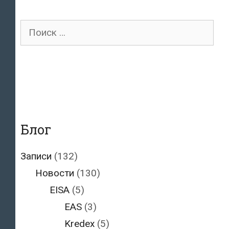
и
Поиск
политиков
для:
Блог
Записи
(132)
Новости
(130)
EISA
(5)
EAS
(3)
Kredex
(5)