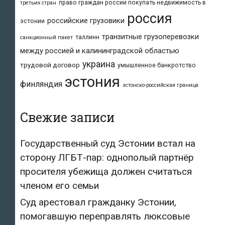
право граждан россии покупать недвижимость в
третьих стран
россия
российские грузовики
эстонии
транзитные грузоперевозки
таллинн
санкционный пакет
между россией и калининградской областью
украина
трудовой договор
умышленное банкротство
эстония
финляндия
эстонско-российская граница
Свежие записи
Государственный суд Эстонии встал на
сторону ЛГБТ-пар: однополый партнёр
просителя убежища должен считаться
членом его семьи
Суд арестовал гражданку Эстонии,
помогавшую переправлять люксовые