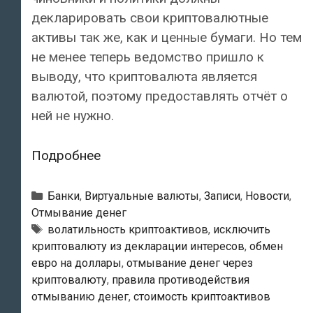
декларировать свои криптовалютные
активы так же, как и ценные бумаги. Но тем
не менее теперь ведомство пришло к
выводу, что криптовалюта является
валютой, поэтому предоставлять отчёт о
ней не нужно.
Министерство
Подробнее
юстиции
хочет
Рубрики
Банки
,
Виртуальные валюты
,
Записи
,
Новости
,
исключить
Отмывание денег
Тэги
волатильность криптоактивов
,
исключить
криптовалюту
криптовалюту из декларации интересов
,
обмен
из
евро на доллары
,
отмывание денег через
декларации
криптовалюту
,
правила противодействия
интересов
отмыванию денег
,
стоимость криптоактивов
чиновников