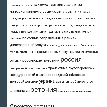
латвия
литва
казахстан
российские товары
лесби
миграционная квота
мобилизация
ограничение права
граждан россии покупать недвижимость в эстонии
ответные
санкции россии на запрет для грузовиков в ес
подделка документов
польша
порядок покупки недвижимости в приграничных
почтовые отправления в рамках
районах
универсальной услуги
правила для студентов и работников из
право граждан россии покупать недвижимость в
третьих стран
россия
российские грузовики
эстонии
транзитные грузоперевозки
таллинн
санкционный пакет
между россией и калининградской областью
украина
трудовой договор
умышленное банкротство
эстония
финляндия
эстонско-российская граница
Свежие записи