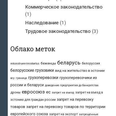
Коммерческое законодательство
(1)
Наследование
(1)
Трудовое законодательство
(3)
Облако меток
беларусь
беженцы
белоруссия
rekonstrueerimistoetus
белорусские грузовики
вид на жительство в эстонии
грузоперевозки
грузоперевозчики из
всу
граница
россии и беларуси
доведение предприятия до банкротства
евросоюз
ес
дроны
запрет на въезд в
запрет на въезд
запрет на перевозку
эстонию для граждан россии
товаров
запрет на перевозку товаров по территории
европейского союза
запрет на экспорт
запрещённые