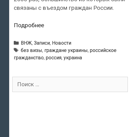
связаны с въездом граждан России.
Почти
Подробнее
в
2000
Рубрики
ВНЖ
,
Записи
,
Новости
случаев
Тэги
без визы
,
граждане украины
,
российское
гражданство
,
россия
,
украина
иностранцев
не
впустили
Поиск
в
для:
Эстонию
через
восточную
границу