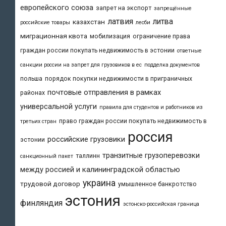
европейского союза
запрет на экспорт
запрещённые
латвия
литва
казахстан
российские товары
лесби
миграционная квота
мобилизация
ограничение права
граждан россии покупать недвижимость в эстонии
ответные
санкции россии на запрет для грузовиков в ес
подделка документов
польша
порядок покупки недвижимости в приграничных
почтовые отправления в рамках
районах
универсальной услуги
правила для студентов и работников из
право граждан россии покупать недвижимость в
третьих стран
россия
российские грузовики
эстонии
транзитные грузоперевозки
таллинн
санкционный пакет
между россией и калининградской областью
украина
трудовой договор
умышленное банкротство
эстония
финляндия
эстонско-российская граница