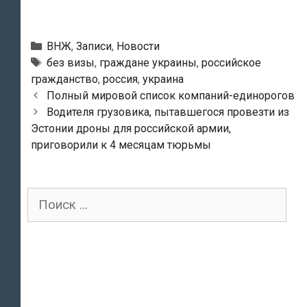
Рубрики
ВНЖ
,
Записи
,
Новости
Тэги
без визы
,
граждане украины
,
российское
гражданство
,
россия
,
украина
Навигация
Полный мировой список компаний-единорогов
по
Водителя грузовика, пытавшегося провезти из
записям
Эстонии дроны для российской армии,
приговорили к 4 месяцам тюрьмы
Поиск
для: