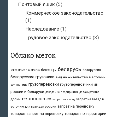
Почтовый ящик
(5)
Коммерческое законодательство
(1)
Наследование
(1)
Трудовое законодательство
(3)
Облако меток
беларусь
беженцы
белоруссия
rekonstrueerimistoetus
белорусские грузовики
вид на жительство в эстонии
грузоперевозки
грузоперевозчики из
всу
граница
россии и беларуси
доведение предприятия до банкротства
евросоюз
ес
дроны
запрет на въезд в
запрет на въезд
запрет на перевозку
эстонию для граждан россии
товаров
запрет на перевозку товаров по территории