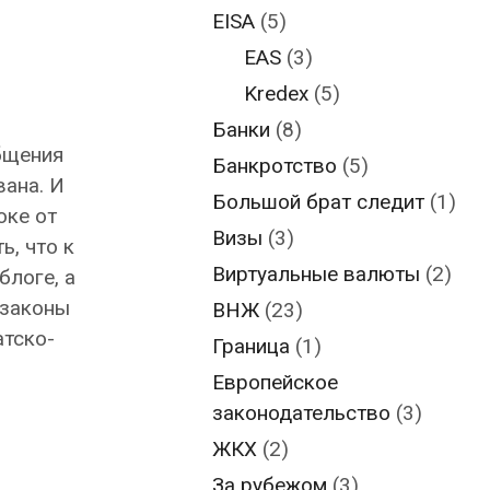
EISA
(5)
EAS
(3)
Kredex
(5)
Банки
(8)
общения
Банкротство
(5)
вана. И
Большой брат следит
(1)
оке от
Визы
(3)
ь, что к
Виртуальные валюты
(2)
блоге, а
 законы
ВНЖ
(23)
тско-
Граница
(1)
Европейское
законодательство
(3)
ЖКХ
(2)
За рубежом
(3)