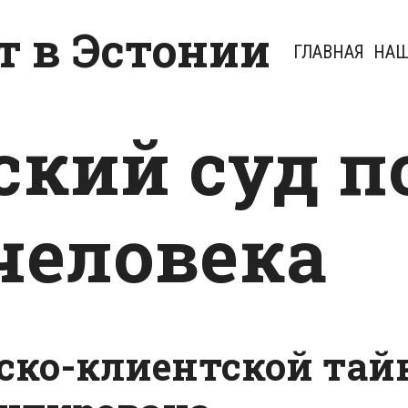
 в Эстонии
ГЛАВНАЯ
НАШ
ский суд п
человека
ско-клиентской тайн