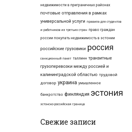
недвижимости в приграничных районах
почтовые отправления в рамках
универсальной услуги
правила для студентов
право граждан
и работников из третьих стран
россии покупать недвижимость в эстонии
россия
российские грузовики
транзитные
таллинн
санкционный пакет
грузоперевозки между россией и
калининградской областью
трудовой
украина
договор
умышленное
эстония
финляндия
банкротство
эстонско-российская граница
Свежие записи