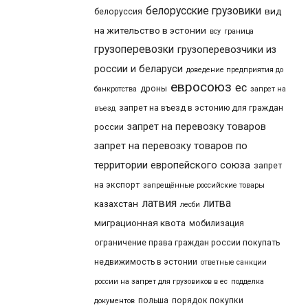
белорусские грузовики
вид
белоруссия
на жительство в эстонии
всу
граница
грузоперевозки
грузоперевозчики из
россии и беларуси
доведение предприятия до
евросоюз
ес
дроны
банкротства
запрет на
запрет на въезд в эстонию для граждан
въезд
запрет на перевозку товаров
россии
запрет на перевозку товаров по
территории европейского союза
запрет
на экспорт
запрещённые российские товары
латвия
литва
казахстан
лесби
миграционная квота
мобилизация
ограничение права граждан россии покупать
недвижимость в эстонии
ответные санкции
россии на запрет для грузовиков в ес
подделка
польша
порядок покупки
документов