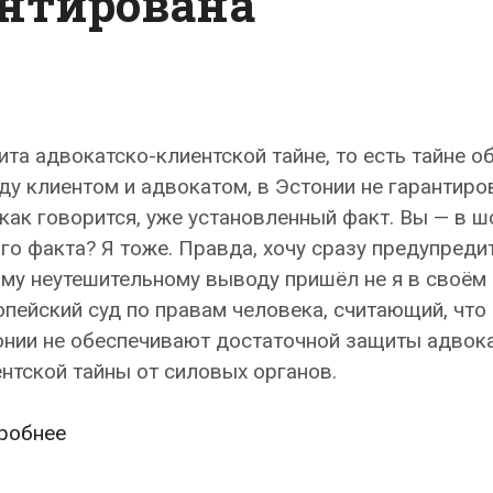
антирована
та адвокатско-клиентской тайне, то есть тайне 
у клиентом и адвокатом, в Эстонии не гарантиро
 как говорится, уже установленный факт. Вы — в ш
го факта? Я тоже. Правда, хочу сразу предупредит
му неутешительному выводу пришёл не я в своём 
пейский суд по правам человека, считающий, что
онии не обеспечивают достаточной защиты адвока
нтской тайны от силовых органов.
Защита
робнее
адвокатско-