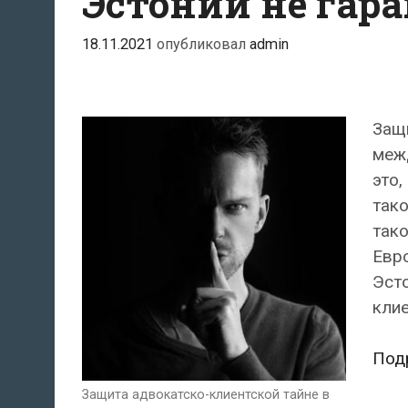
Эстонии не гар
18.11.2021
опубликовал
admin
Защи
межд
это,
тако
тако
Евро
Эст
клие
Под
Защита адвокатско-клиентской тайне в