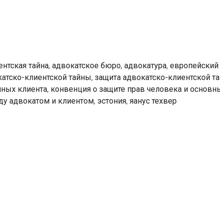
клиентской
тайне
в
Эстонии
не
ентская тайна
,
адвокатское бюро
,
адвокатура
,
европейский 
гарантирована
катско-клиентской тайны
,
защита адвокатско-клиентской т
ных клиента
,
конвенция о защите прав человека и основн
ду адвокатом и клиентом
,
эстония
,
яанус техвер