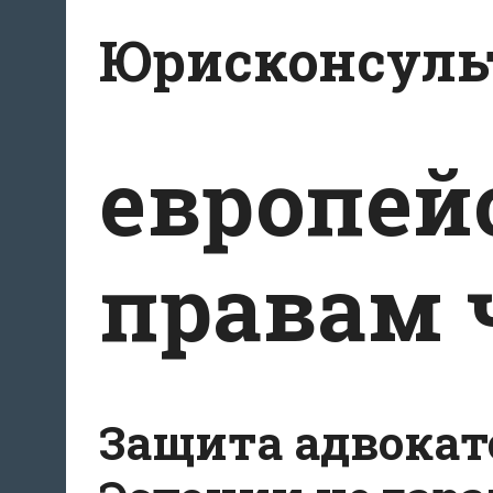
Перейти
Юрисконсульт
к
содержимому
европей
правам 
Защита адвокат