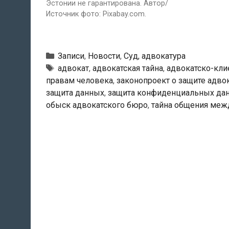
Эстонии не гарантирована. Автор/
Источник фото: Pixabay.com.
Рубрики
Записи
,
Новости
,
Суд, адвокатура
Тэги
адвокат
,
адвокатская тайна
,
адвокатско-кли
правам человека
,
законопроект о защите адво
защита данных
,
защита конфиденциальных дан
обыск адвокатского бюро
,
тайна общения меж