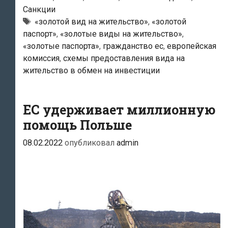
страны
Санкции
Тэги
«золотой вид на жительство»
,
«золотой
ЕС
паспорт»
,
«золотые виды на жительство»
,
незамедлительно
«золотые паспорта»
,
гражданство ес
,
европейская
принять
комиссия
,
схемы предоставления вида на
меры
жительство в обмен на инвестиции
в
отношении
ЕС удерживает миллионную
схем
помощь Польше
предоставления
«золотых
08.02.2022
опубликовал
admin
паспортов»
и
«золотых
видов
на
жительство»