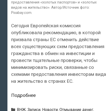
предоставления «золотых паспортов» и «золотых
видов на жительство». Автор/Источник фото:
Pixabay.com.
Сегодня Европейская комиссия
опубликовала рекомендацию, в которой
призвала страны ЕС отменить действие
всех существующих схем предоставления
гражданства в обмен на инвестиции и
провести тщательные проверки, чтобы
минимизировать риски, связанные со
схемами предоставления инвесторам вида
на жительство в странах ЕС.
Европейская
Подробнее
комиссия
призывает
Рубрики
ВНЖ
,
Записи
,
Новости
,
Отмывание денег
,