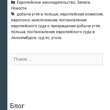
миллионную
Рубрики
Европейское законодательство
,
Записи
,
помощь
Новости
Тэги
добыча угля в польше
,
европейская комиссия
,
Польше
евросоюз
,
неисполнение постановления
европейского суда о прекращении добычи угля
,
польша
,
постановление европейского суда в
люксембурге
,
суд ес
,
уголь
Поиск
для:
Блог