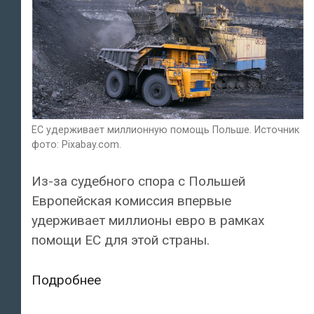
в
контексте
вторжения
России
в
Украину
ЕС удерживает миллионную помощь Польше. Источник
фото: Pixabay.com.
Из-за судебного спора с Польшей
Европейская комиссия впервые
удерживает миллионы евро в рамках
помощи ЕС для этой страны.
ЕС
Подробнее
удерживает