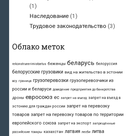
(1)
Наследование
(1)
Трудовое законодательство
(3)
Облако меток
беларусь
беженцы
белоруссия
rekonstrueerimistoetus
белорусские грузовики
вид на жительство в эстонии
грузоперевозки
грузоперевозчики из
всу
граница
россии и беларуси
доведение предприятия до банкротства
евросоюз
ес
дроны
запрет на въезд в
запрет на въезд
запрет на перевозку
эстонию для граждан россии
товаров
запрет на перевозку товаров по территории
европейского союза
запрет на экспорт
запрещённые
латвия
литва
казахстан
российские товары
лесби