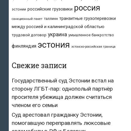
россия
российские грузовики
эстонии
транзитные грузоперевозки
таллинн
санкционный пакет
между россией и калининградской областью
украина
трудовой договор
умышленное банкротство
эстония
финляндия
эстонско-российская граница
Свежие записи
Государственный суд Эстонии встал на
сторону ЛГБТ-пар: однополый партнёр
просителя убежища должен считаться
членом его семьи
Суд арестовал гражданку Эстонии,
помогавшую переправлять люксовые