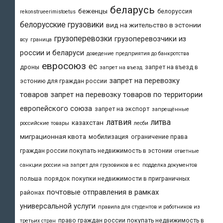
беларусь
беженцы
белоруссия
rekonstrueerimistoetus
белорусские грузовики
вид на жительство в эстонии
грузоперевозки
грузоперевозчики из
всу
граница
россии и беларуси
доведение предприятия до банкротства
евросоюз
ес
дроны
запрет на въезд в
запрет на въезд
запрет на перевозку
эстонию для граждан россии
товаров
запрет на перевозку товаров по территории
европейского союза
запрет на экспорт
запрещённые
латвия
литва
казахстан
российские товары
лесби
миграционная квота
мобилизация
ограничение права
граждан россии покупать недвижимость в эстонии
ответные
санкции россии на запрет для грузовиков в ес
подделка документов
польша
порядок покупки недвижимости в приграничных
почтовые отправления в рамках
районах
универсальной услуги
правила для студентов и работников из
право граждан россии покупать недвижимость в
третьих стран