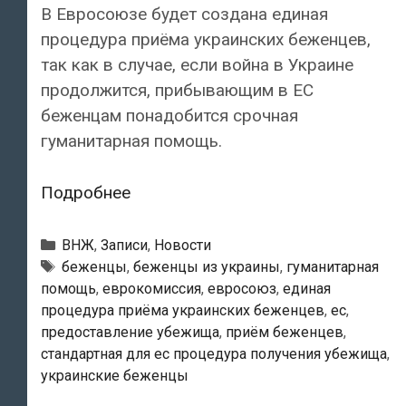
В Евросоюзе будет создана единая
процедура приёма украинских беженцев,
так как в случае, если война в Украине
продолжится, прибывающим в ЕС
беженцам понадобится срочная
гуманитарная помощь.
В
Подробнее
ЕС
будет
Рубрики
ВНЖ
,
Записи
,
Новости
создана
Тэги
беженцы
,
беженцы из украины
,
гуманитарная
помощь
,
еврокомиссия
,
евросоюз
,
единая
единая
процедура приёма украинских беженцев
,
ес
,
процедура
предоставление убежища
,
приём беженцев
,
приёма
стандартная для ес процедура получения убежища
,
украинских
украинские беженцы
беженцев