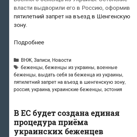
власти выдворили его в Россию, оформив
пятилетний запрет на въезд в Шенгенскую
зону
.
Прибывший
Подробнее
из
России
Рубрики
ВНЖ
,
Записи
,
Новости
в
Тэги
беженцы
,
беженцы из украины
,
военные
беженцы
,
выдать себя за беженца из украины
,
Эстонию
пятилетний запрет на въезд в шенгенскую зону
,
мужчина
россия
,
украина
,
украинские беженцы
,
эстония
пытался
выдать
себя
В ЕС будет создана единая
за
процедура приёма
беженца
украинских беженцев
из