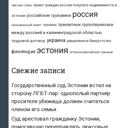
право граждан россии покупать недвижимость в
третьих стран
россия
российские грузовики
эстонии
транзитные грузоперевозки
таллинн
санкционный пакет
между россией и калининградской областью
украина
трудовой договор
умышленное банкротство
эстония
финляндия
эстонско-российская граница
Свежие записи
Государственный суд Эстонии встал на
сторону ЛГБТ-пар: однополый партнёр
просителя убежища должен считаться
членом его семьи
Суд арестовал гражданку Эстонии,
помогавшую переправлять люксовые