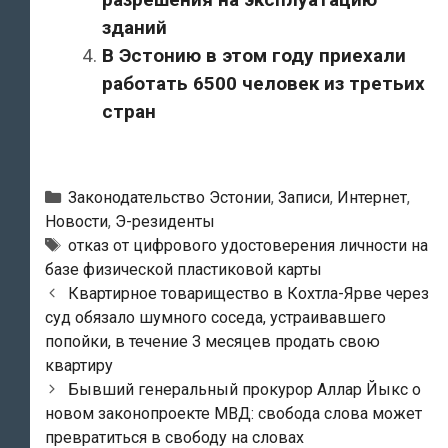
зданий
В Эстонию в этом году приехали
работать 6500 человек из третьих
стран
Рубрики
Законодательство Эстонии
,
Записи
,
Интернет
,
Новости
,
Э-резиденты
Тэги
отказ от цифрового удостоверения личности на
базе физической пластиковой карты
Навигация
Квартирное товарищество в Кохтла-Ярве через
по
суд обязало шумного соседа, устраивавшего
записям
попойки, в течение 3 месяцев продать свою
квартиру
Бывший генеральный прокурор Аллар Йыкс о
новом законопроекте МВД: свобода слова может
превратиться в свободу на словах