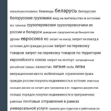
беларусь
беженцы
белоруссия
rekonstrueerimistoetus
белорусские грузовики
вид на жительство в эстонии
грузоперевозки
грузоперевозчики из
всу
граница
россии и беларуси
доведение предприятия до банкротства
евросоюз
ес
дроны
запрет на въезд в
запрет на въезд
запрет на перевозку
эстонию для граждан россии
товаров
запрет на перевозку товаров по территории
европейского союза
запрет на экспорт
запрещённые
латвия
литва
казахстан
российские товары
лесби
миграционная квота
мобилизация
ограничение права
граждан россии покупать недвижимость в эстонии
ответные
санкции россии на запрет для грузовиков в ес
подделка документов
польша
порядок покупки недвижимости в приграничных
почтовые отправления в рамках
районах
универсальной услуги
правила для студентов и работников из