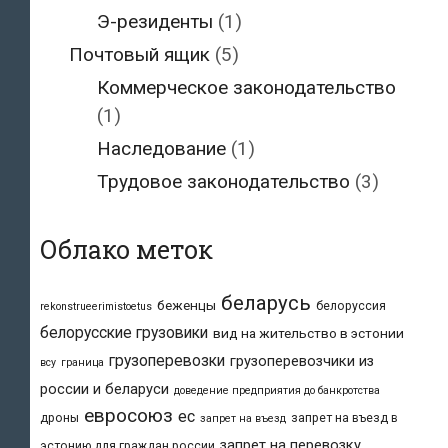
Э-резиденты
(1)
Почтовый ящик
(5)
Коммерческое законодательство
(1)
Наследование
(1)
Трудовое законодательство
(3)
Облако меток
беларусь
беженцы
белоруссия
rekonstrueerimistoetus
белорусские грузовики
вид на жительство в эстонии
грузоперевозки
грузоперевозчики из
всу
граница
россии и беларуси
доведение предприятия до банкротства
евросоюз
ес
дроны
запрет на въезд в
запрет на въезд
запрет на перевозку
эстонию для граждан россии