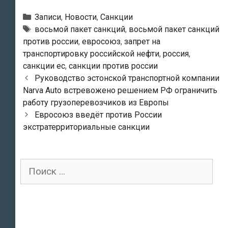
Рубрики
Записи
,
Новости
,
Санкции
Тэги
восьмой пакет санкций
,
восьмой пакет санкций
против россии
,
евросоюз
,
запрет на
транспортировку российской нефти
,
россия
,
санкции ес
,
санкции против россии
Навигация
Руководство эстонской транспортной компании
по
Narva Auto встревожено решением РФ ограничить
записям
работу грузоперевозчиков из Европы
Евросоюз введёт против России
экстратерриториальные санкции
Поиск
для: