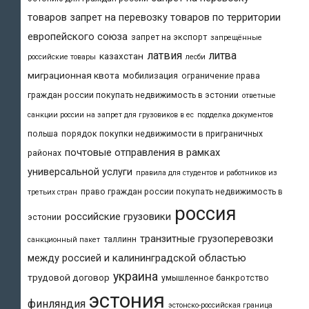
товаров
запрет на перевозку товаров по территории
европейского союза
запрет на экспорт
запрещённые
латвия
литва
казахстан
российские товары
лесби
миграционная квота
мобилизация
ограничение права
граждан россии покупать недвижимость в эстонии
ответные
санкции россии на запрет для грузовиков в ес
подделка документов
польша
порядок покупки недвижимости в приграничных
почтовые отправления в рамках
районах
универсальной услуги
правила для студентов и работников из
право граждан россии покупать недвижимость в
третьих стран
россия
российские грузовики
эстонии
транзитные грузоперевозки
таллинн
санкционный пакет
между россией и калининградской областью
украина
трудовой договор
умышленное банкротство
эстония
финляндия
эстонско-российская граница