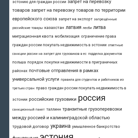
запрет на перевозку
эстонию для граждан россии
товаров
запрет на перевозку товаров по территории
европейского союза
запрет на экспорт
запрещённые
латвия
литва
казахстан
российские товары
лесби
миграционная квота
мобилизация
ограничение права
граждан россии покупать недвижимость в эстонии
ответные
санкции россии на запрет для грузовиков в ес
подделка документов
польша
порядок покупки недвижимости в приграничных
почтовые отправления в рамках
районах
универсальной услуги
правила для студентов и работников из
право граждан россии покупать недвижимость в
третьих стран
россия
российские грузовики
эстонии
транзитные грузоперевозки
таллинн
санкционный пакет
между россией и калининградской областью
украина
трудовой договор
умышленное банкротство
эстония