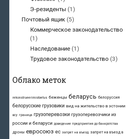
Э-резиденты
(1)
Почтовый ящик
(5)
Коммерческое законодательство
(1)
Наследование
(1)
Трудовое законодательство
(3)
Облако меток
беларусь
беженцы
белоруссия
rekonstrueerimistoetus
белорусские грузовики
вид на жительство в эстонии
грузоперевозки
грузоперевозчики из
всу
граница
россии и беларуси
доведение предприятия до банкротства
евросоюз
ес
дроны
запрет на въезд в
запрет на въезд