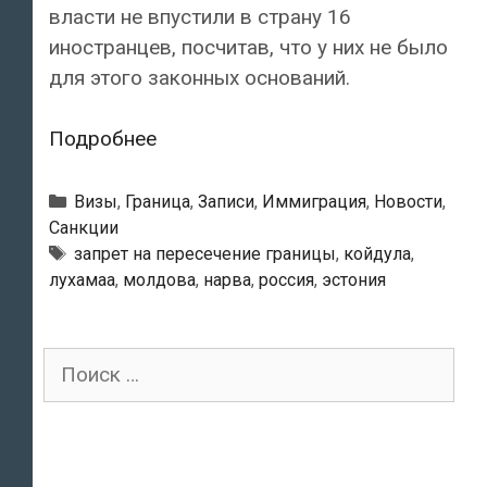
власти не впустили в страну 16
иностранцев, посчитав, что у них не было
для этого законных оснований.
На
Подробнее
границе
Эстонии
Рубрики
Визы
,
Граница
,
Записи
,
Иммиграция
,
Новости
,
и
Санкции
Тэги
запрет на пересечение границы
,
койдула
,
России
лухамаа
,
молдова
,
нарва
,
россия
,
эстония
за
минувшие
выходные
Поиск
развернули
для:
16
иностранцев