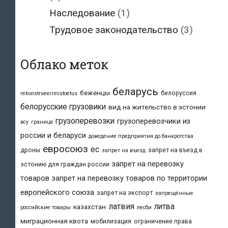
Наследование
(1)
Трудовое законодательство
(3)
Облако меток
беларусь
беженцы
белоруссия
rekonstrueerimistoetus
белорусские грузовики
вид на жительство в эстонии
грузоперевозки
грузоперевозчики из
всу
граница
россии и беларуси
доведение предприятия до банкротства
евросоюз
ес
дроны
запрет на въезд в
запрет на въезд
запрет на перевозку
эстонию для граждан россии
товаров
запрет на перевозку товаров по территории
европейского союза
запрет на экспорт
запрещённые
латвия
литва
казахстан
российские товары
лесби
миграционная квота
мобилизация
ограничение права