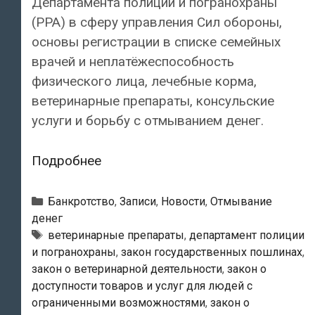
Департамента полиции и погранохраны
(PPA) в сферу управления Сил обороны,
основы регистрации в списке семейных
врачей и неплатёжеспособность
физического лица, лечебные корма,
ветеринарные препараты, консульские
услуги и борьбу с отмыванием денег.
Президент
Подробнее
Эстонии
Алар
Рубрики
Банкротство
,
Записи
,
Новости
,
Отмывание
Карис
денег
Тэги
ветеринарные препараты
,
департамент полиции
провозгласил
и погранохраны
,
закон государственных пошлинах
,
восемь
закон о ветеринарной деятельности
,
закон о
новых
доступности товаров и услуг для людей с
законов
ограниченными возможностями
,
закон о