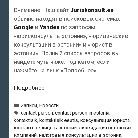
Внимание! Наш сайт
Juriskonsult.ee
обычно находят в поисковых системах
Google
и
Yandex
по запросам
«юрисконсульт в эстонии», «юридические
консультации в эстонии» и «юрист в
эстонии». Полный список запросов вы
найдёте чуть ниже, под катом, если
нажмёте на линк «Подробнее».
Сайт
Подробнее
обычно
находят
Рубрики
Записи
,
Новости
по
Тэги
contact person
,
contact person in estonia
,
kontaktisik
,
kontaktisik eestis
,
консультация юриста
,
запросам
контактное лицо в эстонии
,
ликвидация эстонских
“юрисконсульт
компаний
,
налоговые консультации в эстонии
,