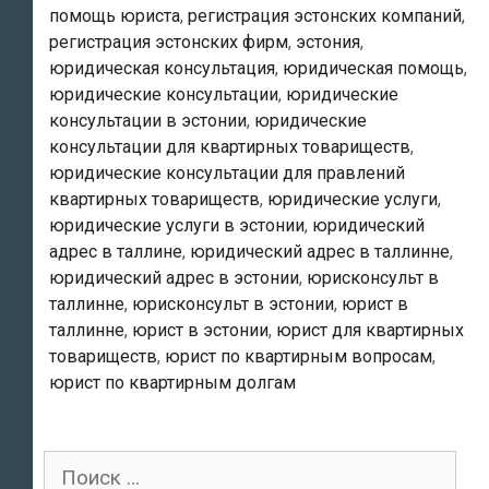
в
помощь юриста
,
регистрация эстонских компаний
,
эстонии”,
регистрация эстонских фирм
,
эстония
,
“юридические
юридическая консультация
,
юридическая помощь
,
консультации
юридические консультации
,
юридические
консультации в эстонии
,
юридические
в
консультации для квартирных товариществ
,
эстонии”
юридические консультации для правлений
и
квартирных товариществ
,
юридические услуги
,
«юрист
юридические услуги в эстонии
,
юридический
в
адрес в таллине
,
юридический адрес в таллинне
,
эстонии»
юридический адрес в эстонии
,
юрисконсульт в
таллинне
,
юрисконсульт в эстонии
,
юрист в
!
таллинне
,
юрист в эстонии
,
юрист для квартирных
товариществ
,
юрист по квартирным вопросам
,
юрист по квартирным долгам
Поиск