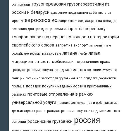
грузоперевозки
грузоперевозчики из
всу
граница
россии и беларуси
доведение предприятия до банкротства
евросоюз
ес
дроны
запрет на въезд в
запрет на въезд
запрет на перевозку
эстонию для граждан россии
товаров
запрет на перевозку товаров по территории
европейского союза
запрет на экспорт
запрещённые
латвия
литва
казахстан
российские товары
лесби
миграционная квота
мобилизация
ограничение права
граждан россии покупать недвижимость в эстонии
ответные
санкции россии на запрет для грузовиков в ес
подделка документов
польша
порядок покупки недвижимости в приграничных
почтовые отправления в рамках
районах
универсальной услуги
правила для студентов и работников из
право граждан россии покупать недвижимость в
третьих стран
россия
российские грузовики
эстонии
транзитные грузоперевозки