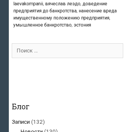
laevakompanii
,
вячеслав леэдо
,
доведение
Леэдо
предприятия до банкротства
,
нанесение вреда
отдали
имущественному положению предприятия
,
под
умышленное банкротство
,
эстония
суд
по
обвинению
Поиск
в
для:
экономических
преступлениях
Блог
Записи
(132)
Новости
(130)