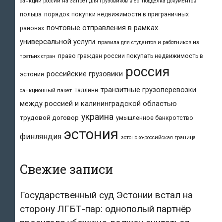
санкции россии на запрет для грузовиков в ес
подделка документов
польша
порядок покупки недвижимости в приграничных
почтовые отправления в рамках
районах
универсальной услуги
правила для студентов и работников из
право граждан россии покупать недвижимость в
третьих стран
россия
российские грузовики
эстонии
транзитные грузоперевозки
таллинн
санкционный пакет
между россией и калининградской областью
украина
трудовой договор
умышленное банкротство
эстония
финляндия
эстонско-российская граница
Свежие записи
Государственный суд Эстонии встал на
сторону ЛГБТ-пар: однополый партнёр