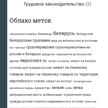
Трудовое законодательство
(3)
Облако меток
беларусь
беженцы
белоруссия
rekonstrueerimistoetus
белорусские грузовики
вид на жительство в эстонии
грузоперевозки
грузоперевозчики из
всу
граница
россии и беларуси
доведение предприятия до банкротства
евросоюз
ес
дроны
запрет на въезд в
запрет на въезд
запрет на перевозку
эстонию для граждан россии
товаров
запрет на перевозку товаров по территории
европейского союза
запрет на экспорт
запрещённые
латвия
литва
казахстан
российские товары
лесби
миграционная квота
мобилизация
ограничение права
граждан россии покупать недвижимость в эстонии
ответные