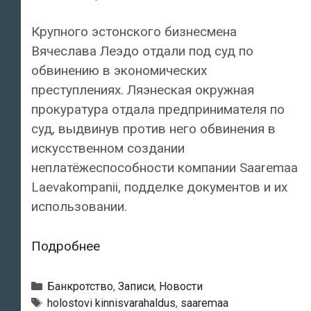
Крупного эстонского бизнесмена
Вячеслава Леэдо отдали под суд по
обвинению в экономических
преступлениях. Ляэнеская окружная
прокуратура отдала предпринимателя по
суд, выдвинув против него обвинения в
искусственном создании
неплатёжеспособности компании Saaremaa
Laevakompanii, подделке документов и их
использовании.
Крупного
Подробнее
эстонского
бизнесмена
Рубрики
Банкротство
,
Записи
,
Новости
Вячеслава
Тэги
holostovi kinnisvarahaldus
,
saaremaa