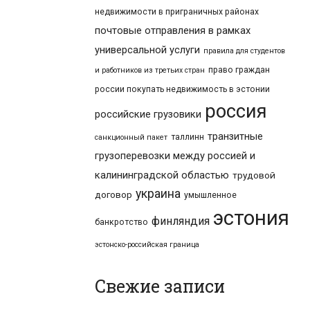
недвижимости в приграничных районах
почтовые отправления в рамках
универсальной услуги
правила для студентов
право граждан
и работников из третьих стран
россии покупать недвижимость в эстонии
россия
российские грузовики
транзитные
таллинн
санкционный пакет
грузоперевозки между россией и
калининградской областью
трудовой
украина
договор
умышленное
эстония
финляндия
банкротство
эстонско-российская граница
Свежие записи