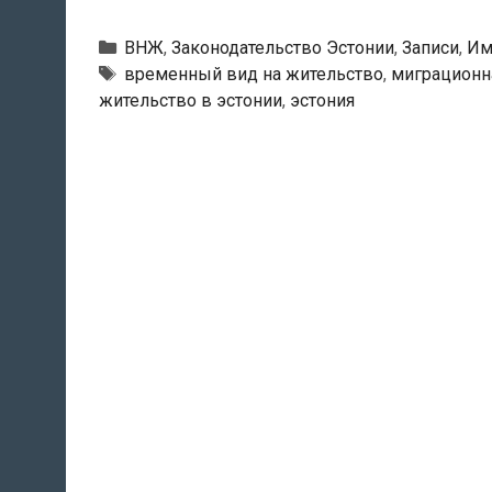
2026
году
Рубрики
ВНЖ
,
Законодательство Эстонии
,
Записи
,
Им
миграционная
Тэги
временный вид на жительство
,
миграционн
жительство в эстонии
,
эстония
квота
в
Эстонии
может
сократиться
до
1292
человек