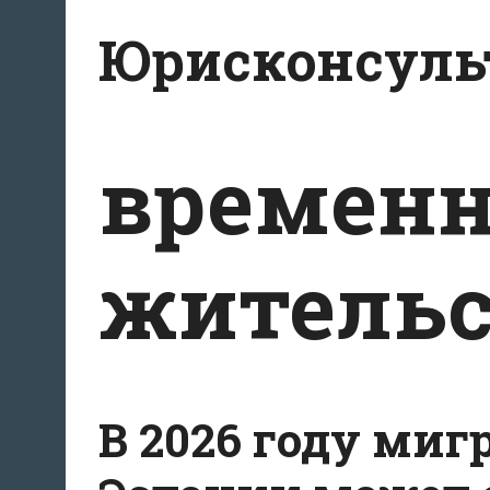
Перейти
Юрисконсульт
к
содержимому
временн
жительс
В 2026 году миг