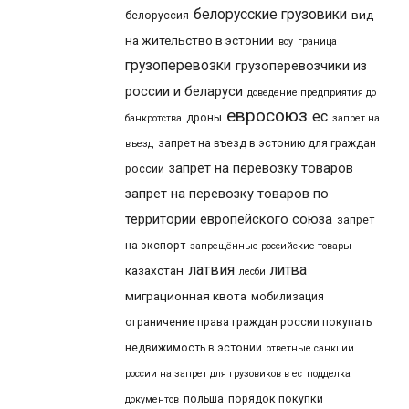
белорусские грузовики
вид
белоруссия
на жительство в эстонии
всу
граница
грузоперевозки
грузоперевозчики из
россии и беларуси
доведение предприятия до
евросоюз
ес
дроны
банкротства
запрет на
запрет на въезд в эстонию для граждан
въезд
запрет на перевозку товаров
россии
запрет на перевозку товаров по
территории европейского союза
запрет
на экспорт
запрещённые российские товары
латвия
литва
казахстан
лесби
миграционная квота
мобилизация
ограничение права граждан россии покупать
недвижимость в эстонии
ответные санкции
россии на запрет для грузовиков в ес
подделка
польша
порядок покупки
документов