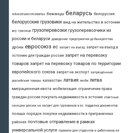
беларусь
беженцы
белоруссия
rekonstrueerimistoetus
белорусские грузовики
вид на жительство в эстонии
грузоперевозки
грузоперевозчики из
всу
граница
россии и беларуси
доведение предприятия до банкротства
евросоюз
ес
дроны
запрет на въезд в
запрет на въезд
запрет на перевозку
эстонию для граждан россии
товаров
запрет на перевозку товаров по территории
европейского союза
запрет на экспорт
запрещённые
латвия
литва
казахстан
российские товары
лесби
миграционная квота
мобилизация
ограничение права
граждан россии покупать недвижимость в эстонии
ответные
санкции россии на запрет для грузовиков в ес
подделка документов
польша
порядок покупки недвижимости в приграничных
почтовые отправления в рамках
районах
универсальной услуги
правила для студентов и работников из