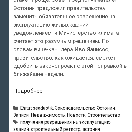
Эстонии предложил правительству
заменить обязательное разрешение на
эксплуатацию жилых зданий
уведомлением, и Министерство климата
считает это разумным решением. По
словам вице-канцлера Иво Яанисоо,
правительство, как ожидается, сможет
одобрить законопроект с этой поправкой в
​​ближайшие недели.
Новая
Подробнее
поправка
к
Рубрики
Ehitusseadustik
,
Законодательство Эстонии
,
закону
Записи
,
Недвижимость
,
Новости
,
Строительство
Тэги
получение разрешения на эксплуатацию
обещает
зданий
,
строительный регистр
,
эстония
упростить