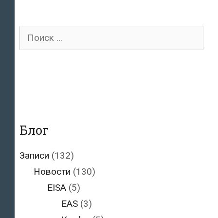
в
Эстонии
Поиск
получение
для:
разрешения
на
эксплуатацию
зданий
Блог
Записи
(132)
Новости
(130)
EISA
(5)
EAS
(3)