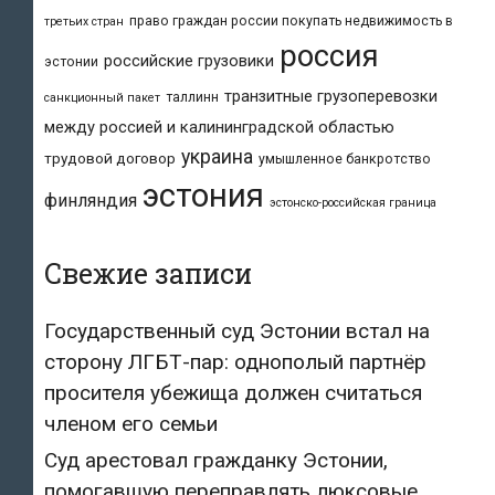
право граждан россии покупать недвижимость в
третьих стран
россия
российские грузовики
эстонии
транзитные грузоперевозки
таллинн
санкционный пакет
между россией и калининградской областью
украина
трудовой договор
умышленное банкротство
эстония
финляндия
эстонско-российская граница
Свежие записи
Государственный суд Эстонии встал на
сторону ЛГБТ-пар: однополый партнёр
просителя убежища должен считаться
членом его семьи
Суд арестовал гражданку Эстонии,
помогавшую переправлять люксовые