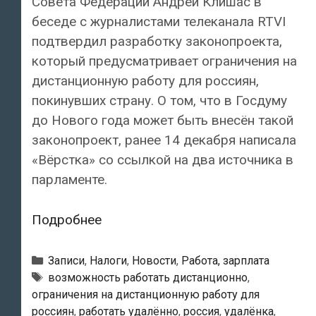
Совета Федерации Андрей Клишас в
беседе с журналистами телеканала RTVI
подтвердил разработку законопроекта,
который предусматривает ограничения на
дистанционную работу для россиян,
покинувших страну. О том, что в Госдуму
до Нового года может быть внесён такой
законопроект, ранее 14 декабря написала
«Вёрстка» со ссылкой на два источника в
парламенте.
Уехавшим
Подробнее
россиянам
ограничат
Рубрики
Записи
,
Налоги
,
Новости
,
Работа, зарплата
возможность
Тэги
возможность работать дистанционно
,
ограничения на дистанционную работу для
работать
россиян
,
работать удалённо
,
россия
,
удалёнка
,