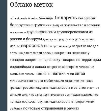
Облако меток
беларусь
беженцы
белоруссия
rekonstrueerimistoetus
белорусские грузовики
вид на жительство в эстонии
грузоперевозки
грузоперевозчики из
всу
граница
россии и беларуси
доведение предприятия до банкротства
евросоюз
ес
дроны
запрет на въезд в
запрет на въезд
запрет на перевозку
эстонию для граждан россии
товаров
запрет на перевозку товаров по территории
европейского союза
запрет на экспорт
запрещённые
латвия
литва
казахстан
российские товары
лесби
миграционная квота
мобилизация
ограничение права
граждан россии покупать недвижимость в эстонии
ответные
санкции россии на запрет для грузовиков в ес
подделка документов
польша
порядок покупки недвижимости в приграничных
почтовые отправления в рамках
районах