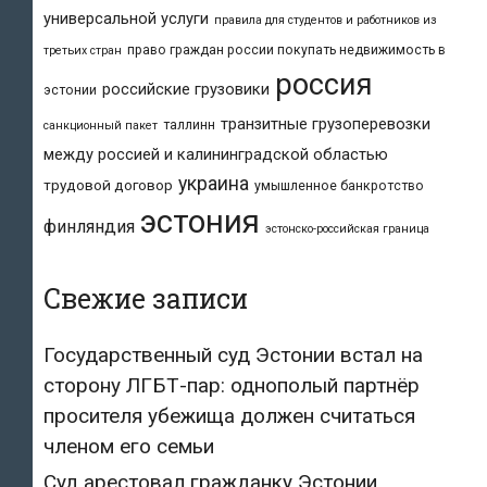
универсальной услуги
правила для студентов и работников из
право граждан россии покупать недвижимость в
третьих стран
россия
российские грузовики
эстонии
транзитные грузоперевозки
таллинн
санкционный пакет
между россией и калининградской областью
украина
трудовой договор
умышленное банкротство
эстония
финляндия
эстонско-российская граница
Свежие записи
Государственный суд Эстонии встал на
сторону ЛГБТ-пар: однополый партнёр
просителя убежища должен считаться
членом его семьи
Суд арестовал гражданку Эстонии,