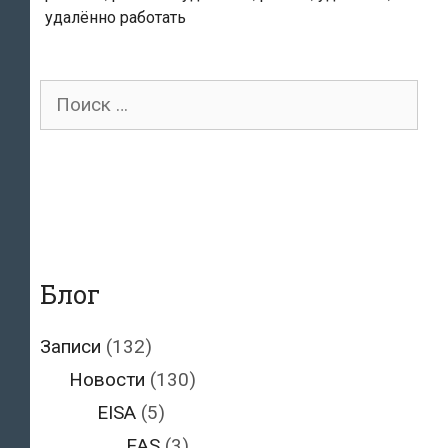
дистанционно
удалённо работать
Поиск
для:
Блог
Записи
(132)
Новости
(130)
EISA
(5)
EAS
(3)