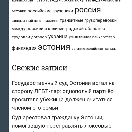
право граждан россии покупать недвижимость в
третьих стран
россия
российские грузовики
эстонии
транзитные грузоперевозки
таллинн
санкционный пакет
между россией и калининградской областью
украина
трудовой договор
умышленное банкротство
эстония
финляндия
эстонско-российская граница
Свежие записи
Государственный суд Эстонии встал на
сторону ЛГБТ-пар: однополый партнёр
просителя убежища должен считаться
членом его семьи
Суд арестовал гражданку Эстонии,
помогавшую переправлять люксовые