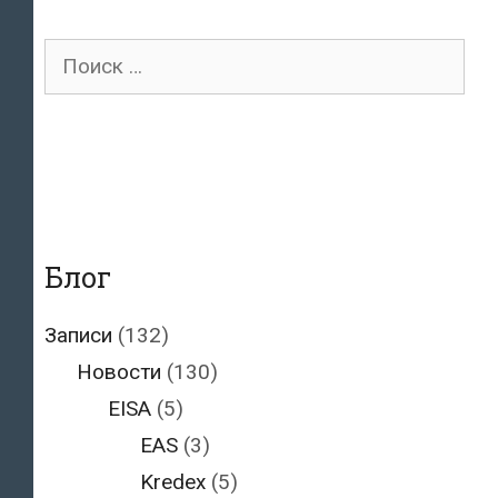
период
военного
Поиск
положения
для:
Блог
Записи
(132)
Новости
(130)
EISA
(5)
EAS
(3)
Kredex
(5)