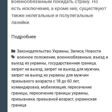
военнообязанным покидать страну. Но
есть исключения, а кроме них, существуют
также нелегальные и полулегальные
лазейки.
Выехать
Подробнее
—
со
Рубрики
Законодательство Украины
,
Записи
,
Новости
справкой.
Тэги
военное положение
,
военнообязанные
,
въезд и
выезд из украины
,
государственная граница
,
Кто
запрет на выезд
,
запрет на выезд для мужчин
,
и
запрет на выезд из украины для мужчин
как
призывного возраста с 18 до 60 лет
,
может
командировка
,
мобилизация
,
пересечение
покинуть
границы
,
пересечение границы украины
,
Украину
призывники
,
призывной возраст
,
украинская
граница
в