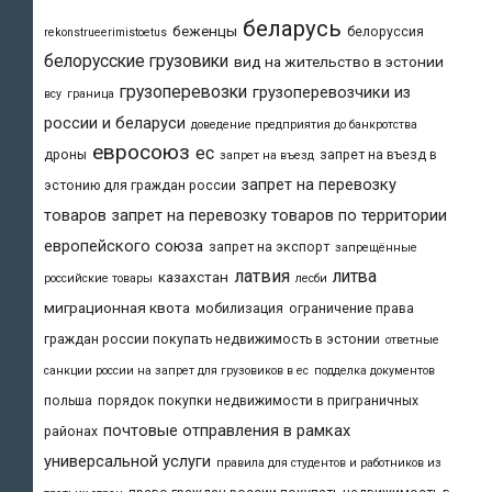
беларусь
беженцы
белоруссия
rekonstrueerimistoetus
белорусские грузовики
вид на жительство в эстонии
грузоперевозки
грузоперевозчики из
всу
граница
россии и беларуси
доведение предприятия до банкротства
евросоюз
ес
дроны
запрет на въезд в
запрет на въезд
запрет на перевозку
эстонию для граждан россии
товаров
запрет на перевозку товаров по территории
европейского союза
запрет на экспорт
запрещённые
латвия
литва
казахстан
российские товары
лесби
миграционная квота
мобилизация
ограничение права
граждан россии покупать недвижимость в эстонии
ответные
санкции россии на запрет для грузовиков в ес
подделка документов
польша
порядок покупки недвижимости в приграничных
почтовые отправления в рамках
районах
универсальной услуги
правила для студентов и работников из