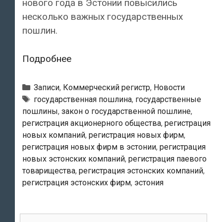
нового года в Эстонии повысились
несколько важных государственных
пошлин.
С
Подробнее
января
регистрация
Рубрики
Записи
,
Коммерческий регистр
,
Новости
новых
Тэги
государственная пошлина
,
государственные
пошлины
,
закон о государственной пошлине
,
фирм
регистрация акционерного общества
,
регистрация
в
новых компаний
,
регистрация новых фирм
,
Эстонии
регистрация новых фирм в эстонии
,
регистрация
подорожала
новых эстонских компаний
,
регистрация паевого
товарищества
,
регистрация эстонских компаний
,
регистрация эстонских фирм
,
эстония
Поиск