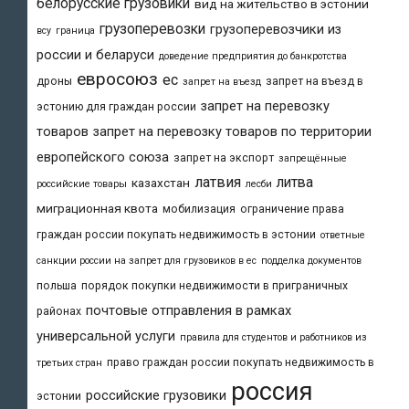
белорусские грузовики
вид на жительство в эстонии
грузоперевозки
грузоперевозчики из
всу
граница
россии и беларуси
доведение предприятия до банкротства
евросоюз
ес
дроны
запрет на въезд в
запрет на въезд
запрет на перевозку
эстонию для граждан россии
товаров
запрет на перевозку товаров по территории
европейского союза
запрет на экспорт
запрещённые
латвия
литва
казахстан
российские товары
лесби
миграционная квота
мобилизация
ограничение права
граждан россии покупать недвижимость в эстонии
ответные
санкции россии на запрет для грузовиков в ес
подделка документов
польша
порядок покупки недвижимости в приграничных
почтовые отправления в рамках
районах
универсальной услуги
правила для студентов и работников из
право граждан россии покупать недвижимость в
третьих стран
россия
российские грузовики
эстонии