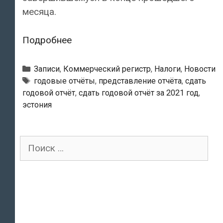
месяца.
Годовые
Подробнее
отчёты
вовремя
Рубрики
Записи
,
Коммерческий регистр
,
Налоги
,
Новости
не
Тэги
годовые отчёты
,
представление отчёта
,
сдать
годовой отчёт
,
сдать годовой отчёт за 2021 год
,
подала
эстония
почти
половина
эстонских
Поиск
предприятий
для: