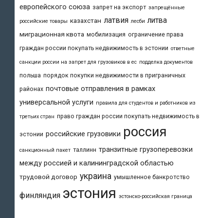
европейского союза
запрет на экспорт
запрещённые
латвия
литва
казахстан
российские товары
лесби
миграционная квота
мобилизация
ограничение права
граждан россии покупать недвижимость в эстонии
ответные
санкции россии на запрет для грузовиков в ес
подделка документов
польша
порядок покупки недвижимости в приграничных
почтовые отправления в рамках
районах
универсальной услуги
правила для студентов и работников из
право граждан россии покупать недвижимость в
третьих стран
россия
российские грузовики
эстонии
транзитные грузоперевозки
таллинн
санкционный пакет
между россией и калининградской областью
украина
трудовой договор
умышленное банкротство
эстония
финляндия
эстонско-российская граница