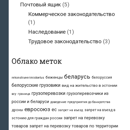
Почтовый ящик
(5)
Коммерческое законодательство
(1)
Наследование
(1)
Трудовое законодательство
(3)
Облако меток
беларусь
беженцы
белоруссия
rekonstrueerimistoetus
белорусские грузовики
вид на жительство в эстонии
грузоперевозки
грузоперевозчики из
всу
граница
россии и беларуси
доведение предприятия до банкротства
евросоюз
ес
дроны
запрет на въезд в
запрет на въезд
запрет на перевозку
эстонию для граждан россии
товаров
запрет на перевозку товаров по территории